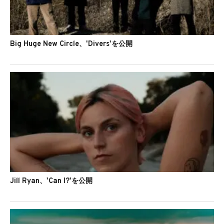
Big Huge New Circle、'Divers'を公開
Jill Ryan、'Can I?'を公開