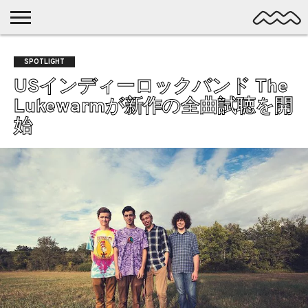
NICHE
MUSIC
LATEST
SPOTLIGHT
NYP
DISCOVERY
SPOTLIGHT
ROCK
POSTS
/ DL
POP
USインディーロックバンド The
ALTERNATIVE
Lukewarmが新作の全曲試聴を開
ELECTRONIC
始
SSW
FOLK
PSYCH
DREAMPOP
POSTPUNK
LO-
FI
GARAGE
EXPERIMENTAL
SYNTHPOP
PUNK
SHOEGAZE
SOUL