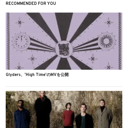
RECOMMENDED FOR YOU
Glyders、'High Time'のMVを公開