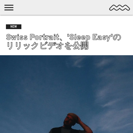
NICHE
MUSIC
LATEST
SPOTLIGHT
NYP
DISCOVERY
NEW
ROCK
POSTS
/ DL
POP
Swiss Portrait、'Sleep Easy'の
ALTERNATIVE
リリックビデオを公開
ELECTRONIC
SSW
FOLK
PSYCH
DREAMPOP
POSTPUNK
LO-
FI
GARAGE
EXPERIMENTAL
SYNTHPOP
PUNK
SHOEGAZE
SOUL