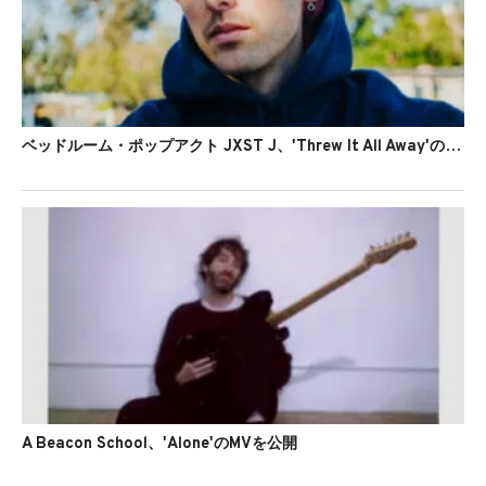
ベッドルーム・ポップアクト JXST J、'Threw It All Away'のMVを公開
A Beacon School、'Alone'のMVを公開