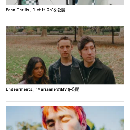
Echo Thrills、'Let It Go'を公開
Endearments、'Marianne'のMVを公開