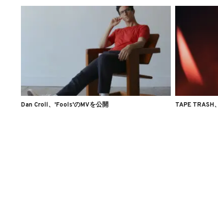
Dan Croll、'Fools'のMVを公開
TAPE TRASH