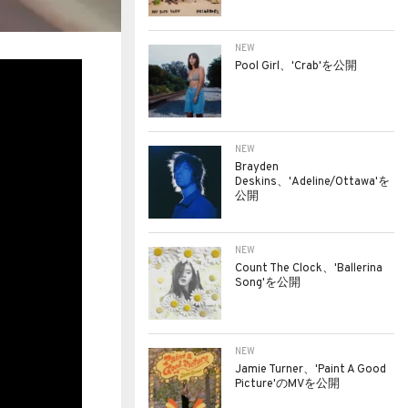
NEW
Pool Girl、'Crab'を公開
NEW
Brayden
Deskins、'Adeline/Ottawa'を
公開
NEW
Count The Clock、'Ballerina
Song'を公開
NEW
Jamie Turner、'Paint A Good
Picture'のMVを公開