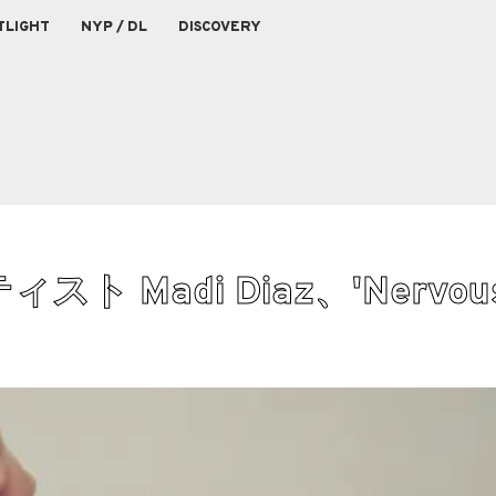
TLIGHT
NYP / DL
DISCOVERY
 Madi Diaz、'Nervou