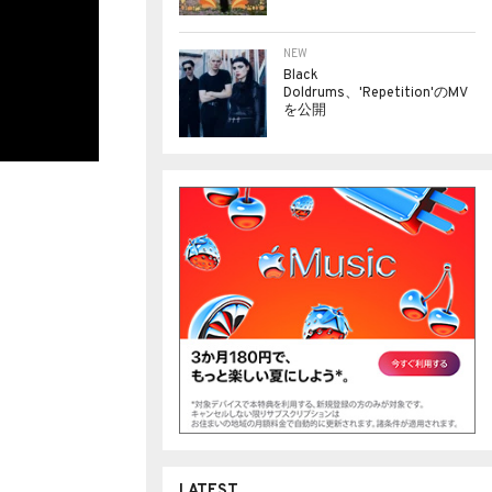
NEW
Black
Doldrums、'Repetition'のMV
を公開
LATEST