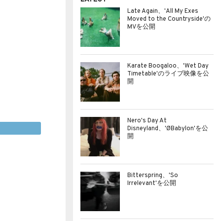
Late Again、'All My Exes
Moved to the Countryside'の
MVを公開
Karate Boogaloo、'Wet Day
Timetable'のライブ映像を公
開
Nero's Day At
Disneyland、'ØBabylon'を公
開
Bitterspring、'So
Irrelevant'を公開