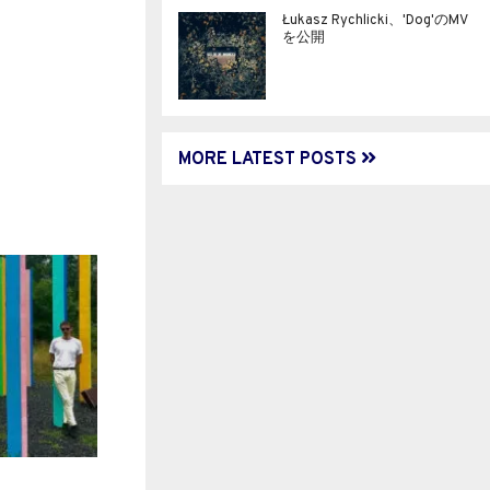
Łukasz Rychlicki、'Dog'のMV
を公開
MORE LATEST POSTS