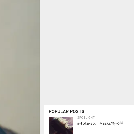
POPULAR POSTS
SPOTLIGHT
a-tota-so、'Masks'を公開