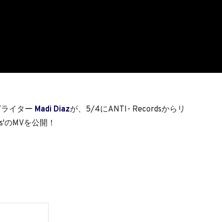
グライター
Madi Diaz
が、5/4にANTI- Recordsからリ
s'のMVを公開！