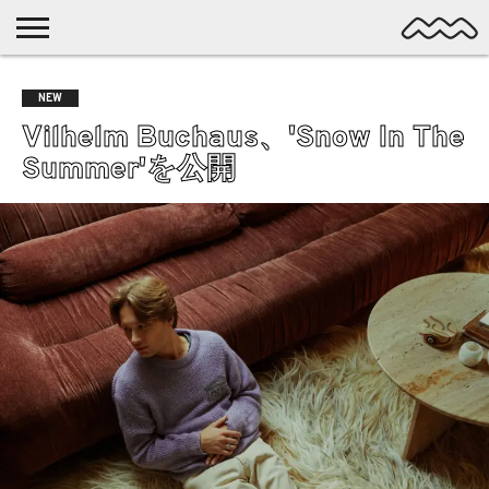
NICHE
MUSIC
LATEST
SPOTLIGHT
NYP
DISCOVERY
NEW
ROCK
POSTS
/ DL
POP
Vilhelm Buchaus、'Snow In The
ALTERNATIVE
Summer'を公開
ELECTRONIC
SSW
FOLK
PSYCH
DREAMPOP
POSTPUNK
LO-
FI
GARAGE
EXPERIMENTAL
SYNTHPOP
PUNK
SHOEGAZE
SOUL