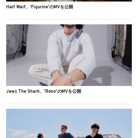
Half Waif、'Figurine'のMVを公開
Jaws The Shark、'Reno'のMVを公開