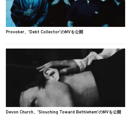
Provoker、'Debt Collector'のMVを公開
Devon Church、'Slouching Toward Bethlehem'のMVを公開