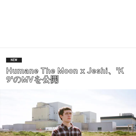
NEW
Humane The Moon x Jeshi、'K
9'のMVを公開