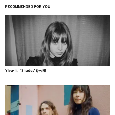
RECOMMENDED FOR YOU
Ylva-li、'Shades'を公開