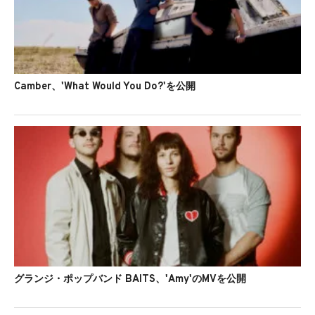
Camber、'What Would You Do?'を公開
グランジ・ポップバンド BAITS、'Amy'のMVを公開