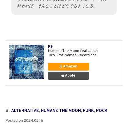
終われば、そんなことはどうでもよくなる。
K9
Humane The Moon feat. Jeshi
Two First Names Recordings
Amazon
Apple
#:
ALTERNATIVE
,
HUMANE THE MOON
,
PUNK
,
ROCK
Posted on
2024.05.16