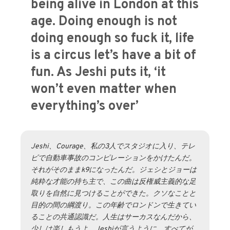
being alive in London at this
age. Doing enough is not
doing enough so fuck it, life
is a circus let’s have a bit of
fun. As Jeshi puts it, ‘it
won’t even matter when
everything’s over’
Jeshi、Courage、私の3人でスタジオに入り、テレ
ビで自動車事故のコンピレーションをかけたんだ。
それがそのままk9になったんだ。ジェシとジョーは
純粋な才能の持ち主で、この曲は反権威主義的な足
取りを自然に見つけることができた。クソなことと
目的の間の綱渡り。この年齢でロンドンで生きてい
ることの共通認識だ。人生はサーカスなんだから、
少しは楽しもうよ。Jeshiが言うように、すべてが