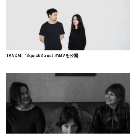
TANDM、'2quick2trust'のMVを公開