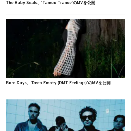
The Baby Seals、'Tamoo Trance'のMVを公開
Born Days、'Deep Empty (DMT Feelings)'のMVを公開