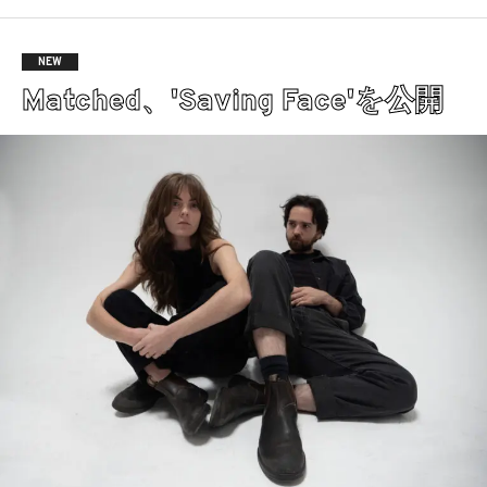
NEW
Matched、'Saving Face'を公開