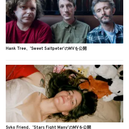
Hank Tree、'Sweet Saltpeter'のMVを公開
Syko Friend、'Stars Fight Many'のMVを公開