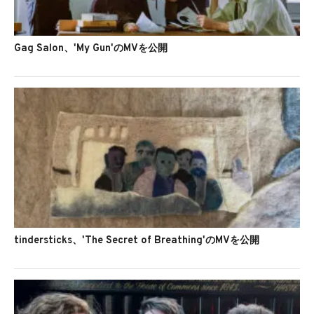
Gag Salon、'My Gun'のMVを公開
tindersticks、'The Secret of Breathing'のMVを公開