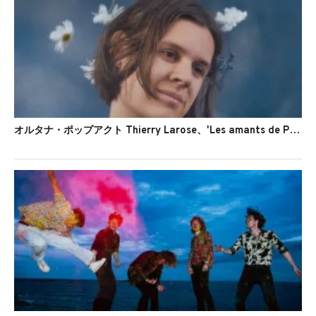
オルタナ・ポップアクト Thierry Larose、'Les amants de Pompéi'のMVを公開