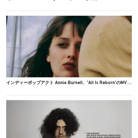
インディーポップアクト Annie Burnell、'All Is Reborn'のMVを公開