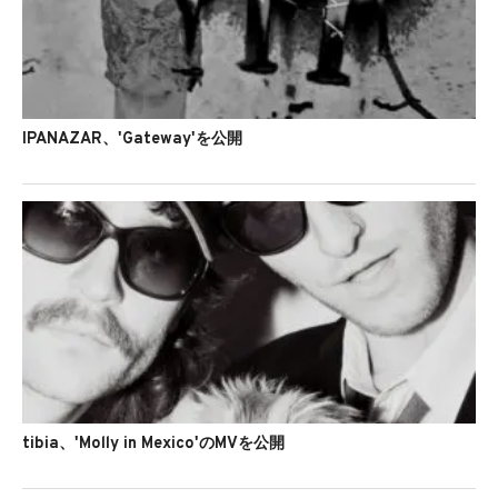
IPANAZAR、'Gateway'を公開
tibia、'Molly in Mexico'のMVを公開