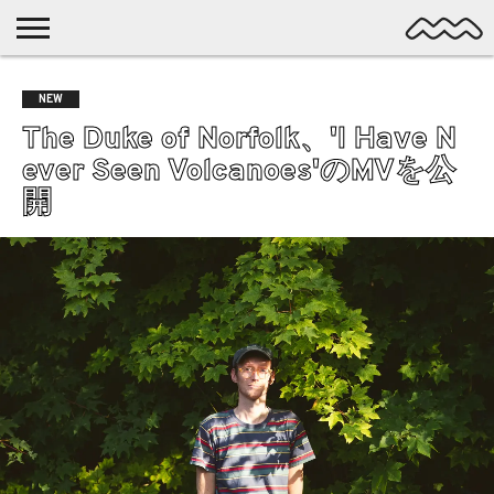
NICHE
MUSIC
LATEST
SPOTLIGHT
NYP
DISCOVERY
NEW
ROCK
POSTS
/ DL
POP
The Duke of Norfolk、'I Have N
ALTERNATIVE
ever Seen Volcanoes'のMVを公
ELECTRONIC
開
SSW
FOLK
PSYCH
DREAMPOP
POSTPUNK
LO-
FI
GARAGE
EXPERIMENTAL
SYNTHPOP
PUNK
SHOEGAZE
SOUL