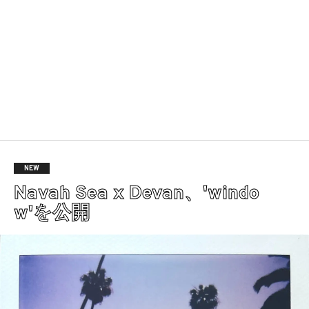
NEW
Navah Sea x Devan、'windo
w'を公開