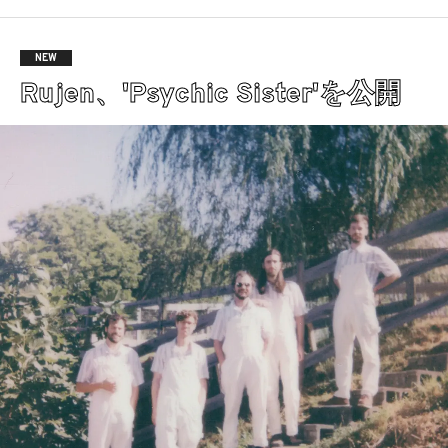
NEW
Rujen、'Psychic Sister'を公開