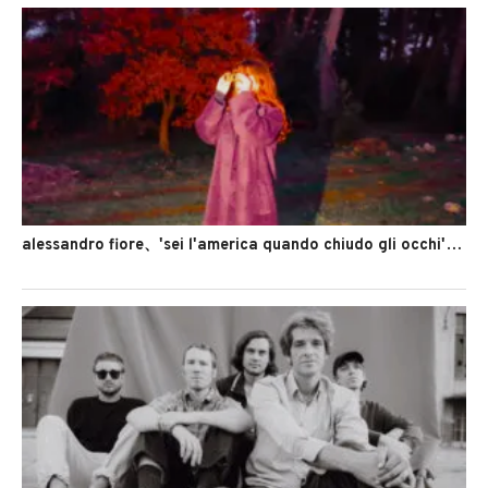
alessandro fiore、'sei l'america quando chiudo gli occhi'のMVを公開