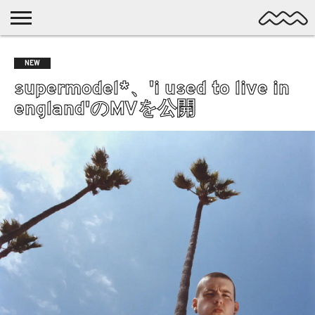
NICHE
MUSIC
LATEST
SPOTLIGHT
NYP
DISCOVERY
NEW
ROCK
POSTS
/ DL
POP
supermodel*、'i used to live in
ALTERNATIVE
england'のMVを公開
ELECTRONIC
SSW
FOLK
PSYCH
DREAMPOP
POSTPUNK
LO-
FI
GARAGE
EXPERIMENTAL
SYNTHPOP
PUNK
SHOEGAZE
SOUL