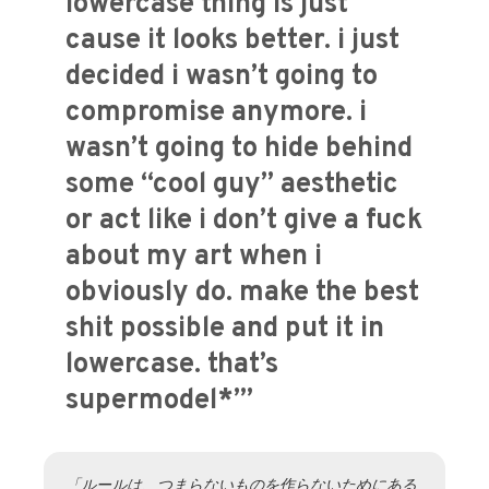
lowercase thing is just
cause it looks better. i just
decided i wasn’t going to
compromise anymore. i
wasn’t going to hide behind
some “cool guy” aesthetic
or act like i don’t give a fuck
about my art when i
obviously do. make the best
shit possible and put it in
lowercase. that’s
supermodel*’”
「ルールは、つまらないものを作らないためにある