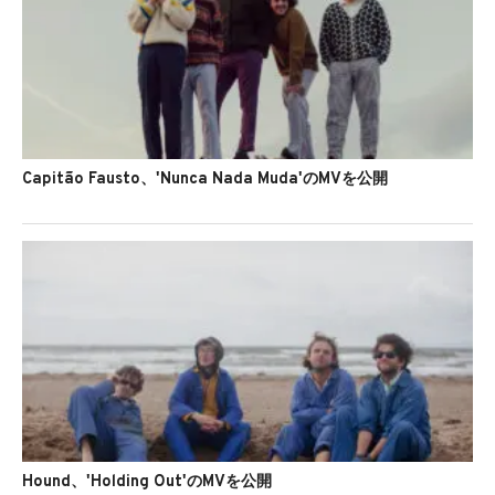
Capitão Fausto、'Nunca Nada Muda'のMVを公開
Hound、'Holding Out'のMVを公開