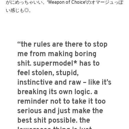
がにめっちゃいい。'Weapon of Choice'のオマージュっぽ
い感じも◎。
“the rules are there to stop
me from making boring
shit. supermodel* has to
feel stolen, stupid,
instinctive and raw – like it’s
breaking its own logic. a
reminder not to take it too
serious and just make the
best shit possible. the