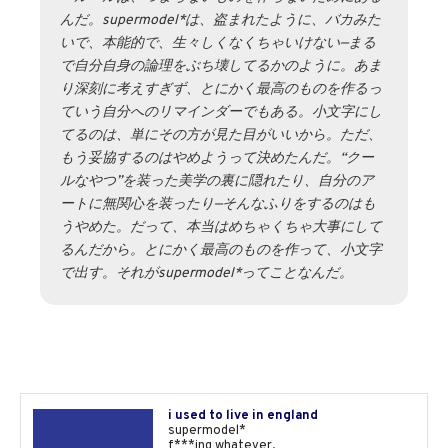
んだ。supermodel*は、盗まれたように、バカみた
いで、本能的で、生々しくなくちゃいけない—まる
で自分自身の論理をぶち壊してるかのように。あま
り深刻に考えすぎず、とにかく最高のものを作るっ
ていう自分へのリマインダーでもある。小文字にし
てるのは、単にその方が見た目がいいから。ただ、
もう妥協するのはやめようって決めたんだ。“クー
ルなやつ”を装った美学の裏に隠れたり、自分のア
ートに無関心を装ったり—そんなふりをするのはも
うやめた。だって、本当はめちゃくちゃ大事にして
るんだから。とにかく最高のものを作って、小文字
で出す。それがsupermodel*ってことなんだ。
i used to live in england
supermodel*
f***ing whatever.