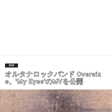
NEW
オルタナロックバンド Oversiz
e、'My Eyes'のMVを公開