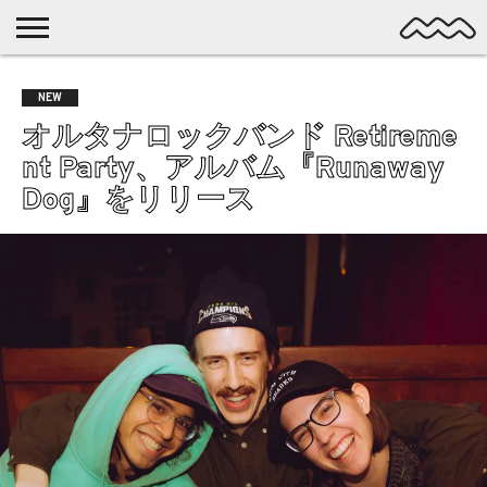
NICHE
MUSIC
LATEST
SPOTLIGHT
NYP
DISCOVERY
NEW
ROCK
POSTS
/ DL
POP
オルタナロックバンド Retireme
ALTERNATIVE
nt Party、アルバム『Runaway
ELECTRONIC
Dog』をリリース
SSW
FOLK
PSYCH
DREAMPOP
POSTPUNK
LO-
FI
GARAGE
EXPERIMENTAL
SYNTHPOP
PUNK
SHOEGAZE
SOUL