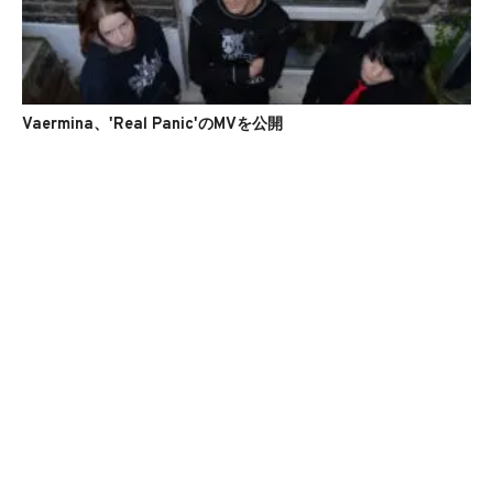
Vaermina、'Real Panic'のMVを公開