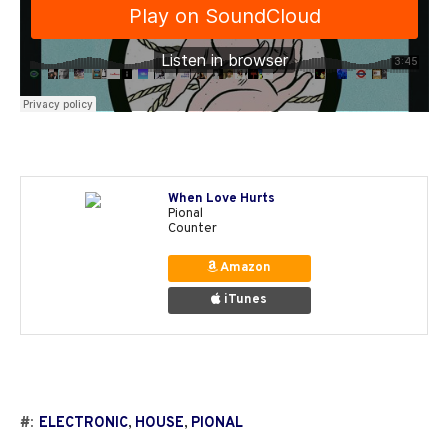
When Love Hurts
Pional
Counter
Amazon
iTunes
#:
ELECTRONIC
,
HOUSE
,
PIONAL