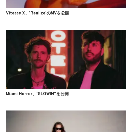
Vitesse X、'Realize'のMVを公開
Miami Horror、'GLOWIN''を公開