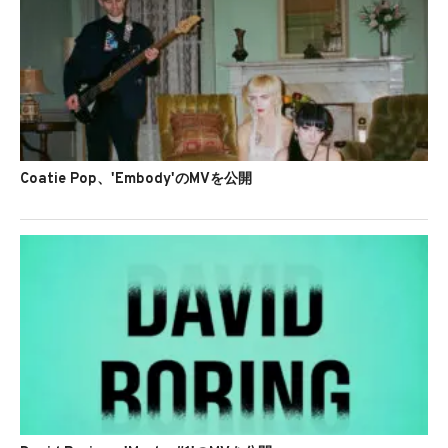
Coatie Pop、'Embody'のMVを公開