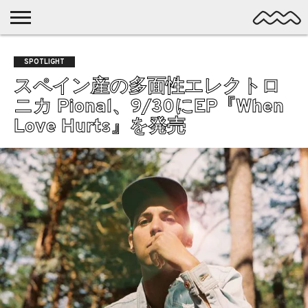
NICHE
MUSIC
LATEST
SPOTLIGHT
NYP
DISCOVERY
SPOTLIGHT
ROCK
POSTS
/ DL
POP
スペイン産の多面性エレクトロ
ALTERNATIVE
ニカ Pional、9/30にEP『When
ELECTRONIC
Love Hurts』を発売
SSW
FOLK
PSYCH
DREAMPOP
POSTPUNK
LO-
FI
GARAGE
EXPERIMENTAL
SYNTHPOP
PUNK
SHOEGAZE
SOUL