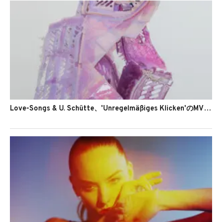
Love-Songs & U. Schütte、'Unregelmäßiges Klicken'のMVを公開