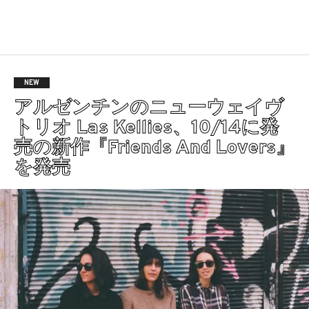
NEW
アルゼンチンのニューウェイヴ
トリオ Las Kellies、10/14に発
売の新作『Friends And Lovers』
を発売