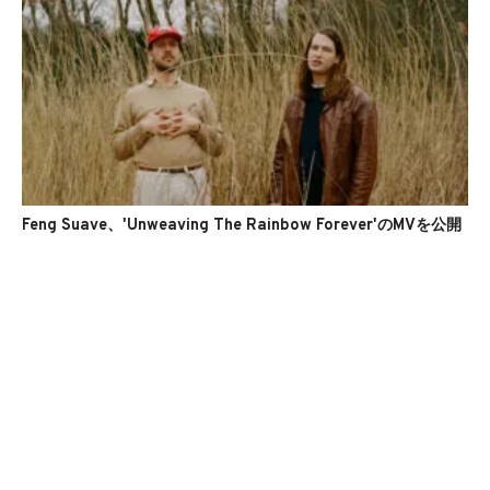
Feng Suave、'Unweaving The Rainbow Forever'のMVを公開