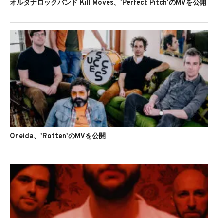
オルタナロックバンド Kill Moves、'Perfect Pitch'のMVを公開
Oneida、'Rotten'のMVを公開