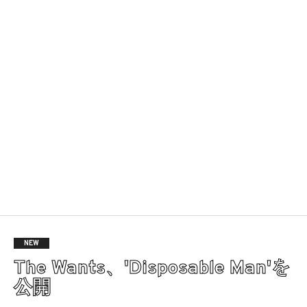
NEW
The Wants、'Disposable Man'を
公開