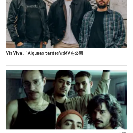
Vis Viva、'Algunas tardes'のMVを公開