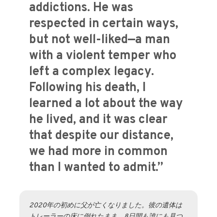
addictions. He was
respected in certain ways,
but not well-liked—a man
with a violent temper who
left a complex legacy.
Following his death, I
learned a lot about the way
he lived, and it was clear
that despite our distance,
we had more in common
than I wanted to admit.”
2020年の初めに父が亡くなりました。彼の遺体は
トレーラーの床に倒れたまま、8日間も誰にも見つ