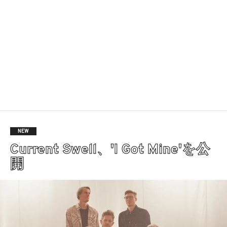
NEW
Current Swell、'I Got Mine'を公
開