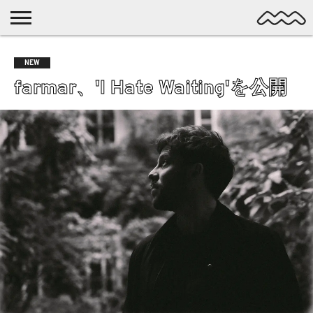
NICHE
MUSIC
LATEST
SPOTLIGHT
NYP
DISCOVERY
NEW
ROCK
POSTS
/ DL
POP
farmar、'I Hate Waiting'を公開
ALTERNATIVE
ELECTRONIC
SSW
FOLK
PSYCH
DREAMPOP
POSTPUNK
LO-
FI
GARAGE
EXPERIMENTAL
SYNTHPOP
PUNK
SHOEGAZE
SOUL