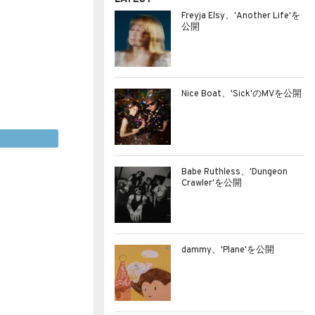
Freyja Elsy、'Another Life'を
公開
Nice Boat、'Sick'のMVを公開
Babe Ruthless、'Dungeon
Crawler'を公開
dammy、'Plane'を公開