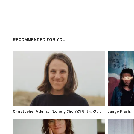
RECOMMENDED FOR YOU
C
hristopher Atkins、'Lonely Choir'のリリックビデオを公開
Jango Flash