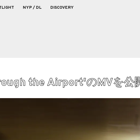
TLIGHT
NYP / DL
DISCOVERY
hrough the Airport'のMVを公