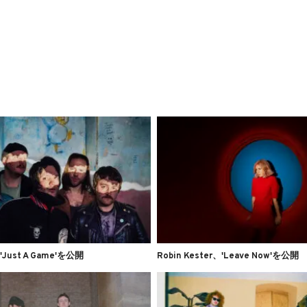
、'Just A Game'を公開
Robin Kester、'Leave Now'を公開