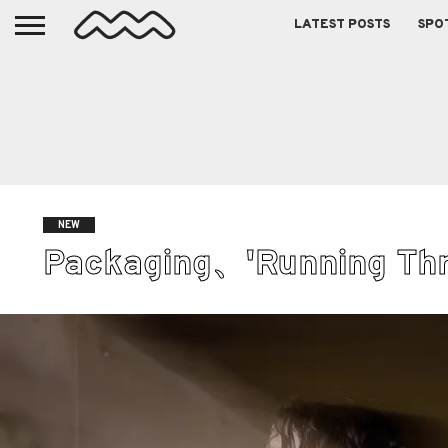
LATEST POSTS
SPO
NEW
Packaging、'Running T