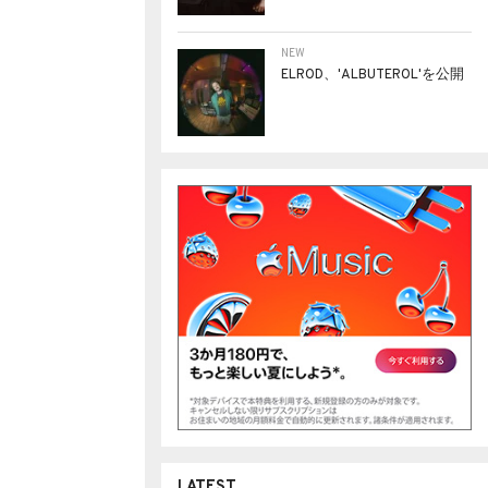
NEW
ELROD、'ALBUTEROL'を公開
LATEST