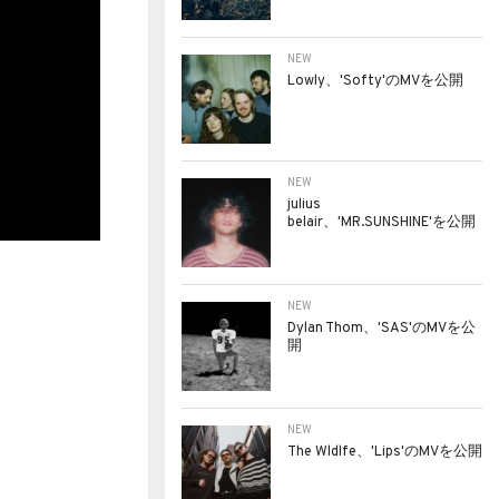
NEW
Lowly、'Softy'のMVを公開
NEW
julius
belair、'MR.SUNSHINE'を公開
NEW
Dylan Thom、'SAS'のMVを公
開
NEW
The Wldlfe、'Lips'のMVを公開