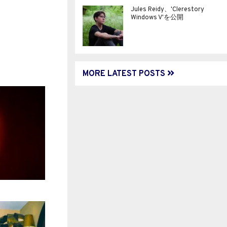
Jules Reidy、'Clerestory
Windows V'を公開
MORE LATEST POSTS