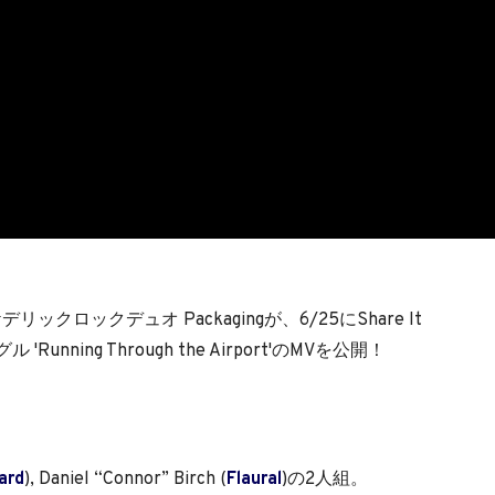
ロックデュオ Packagingが、6/25にShare It
unning Through the Airport'のMVを公開！
ward
), Daniel “Connor” Birch (
Flaural
)の2人組。