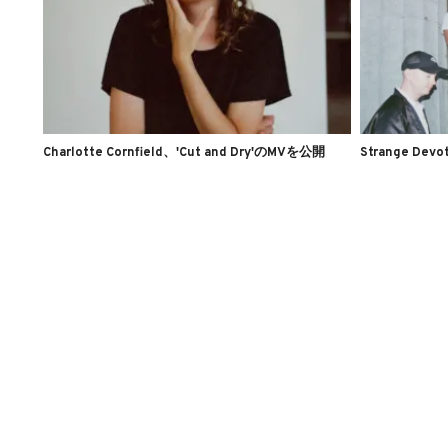
Charlotte Cornfield、'Cut and Dry'のMVを公開
Strange Dev