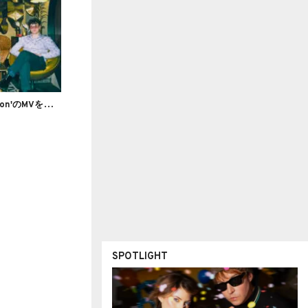
M
andrake Handshake、'Emonzaemon'のMVを公開
SPOTLIGHT