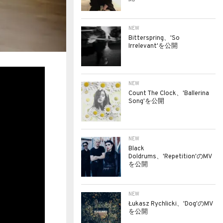
NEW
Bitterspring、'So
Irrelevant'を公開
NEW
Count The Clock、'Ballerina
Song'を公開
NEW
Black
Doldrums、'Repetition'のMV
を公開
NEW
Łukasz Rychlicki、'Dog'のMV
を公開