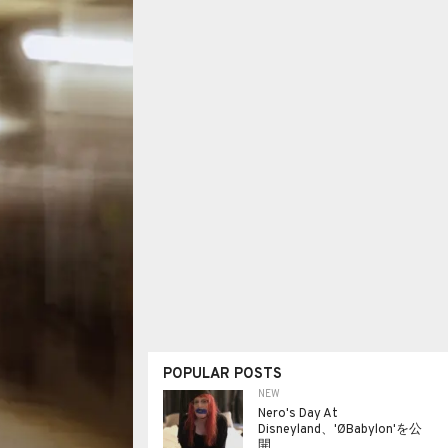
POPULAR POSTS
NEW
Nero's Day At
Disneyland、'ØBabylon'を公
開