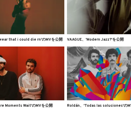
ear that i could die rn'のMVを公開
VAAGUE、'Modern Jazz?'を公開
ere Moments Wait'のMVを公開
Roldán、'Todas las soluciones