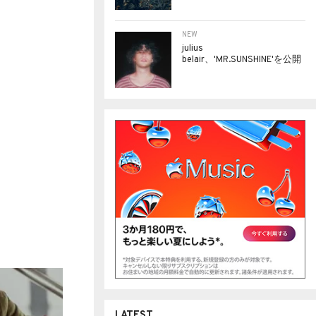
NEW
julius
belair、'MR.SUNSHINE'を公開
LATEST