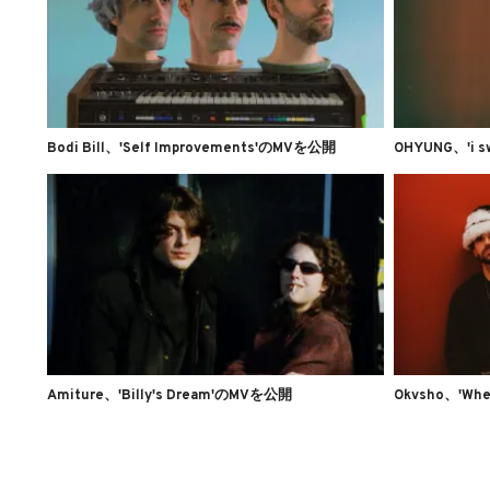
Bodi Bill、'Self Improvements'のMVを公開
OHYUNG、'i sw
Amiture、'Billy's Dream'のMVを公開
Okvsho、'Wh