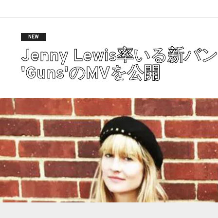
NEW
Jenny Lewis率いる新バ
'Guns'のMVを公開