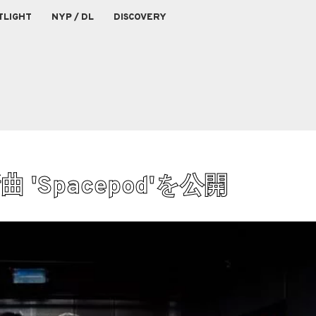
TLIGHT
NYP / DL
DISCOVERY
新曲 'Spacepod'を公開