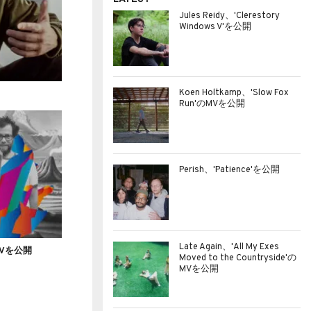
Jules Reidy、'Clerestory
Windows V'を公開
Koen Holtkamp、'Slow Fox
Run'のMVを公開
Perish、'Patience'を公開
Late Again、'All My Exes
'のMVを公開
Moved to the Countryside'の
MVを公開