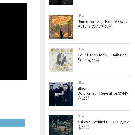
NEW
Jamie Turner、'Paint A Good
Picture'のMVを公開
NEW
Count The Clock、'Ballerina
Song'を公開
NEW
Black
Doldrums、'Repetition'のMV
を公開
NEW
Łukasz Rychlicki、'Dog'のMV
を公開