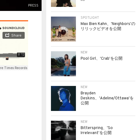
PRESS
SPOTLIGHT
Max Bien Kahn、'Neighbors'の
リリックビデオを公開
NEW
Pool Girl、'Crab'を公開
NEW
Brayden
Deskins、'Adeline/Ottawa'を
公開
NEW
Bitterspring、'So
Irrelevant'を公開