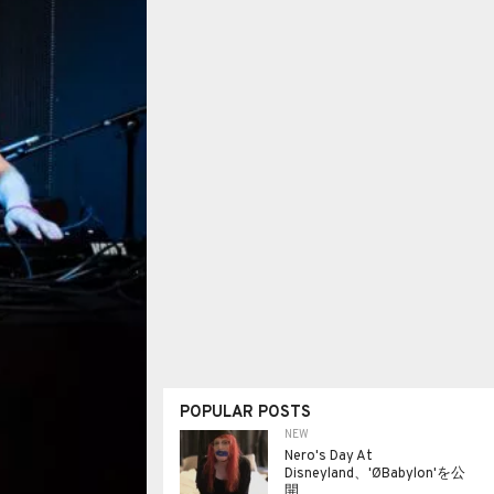
POPULAR POSTS
NEW
Nero's Day At
Disneyland、'ØBabylon'を公
開