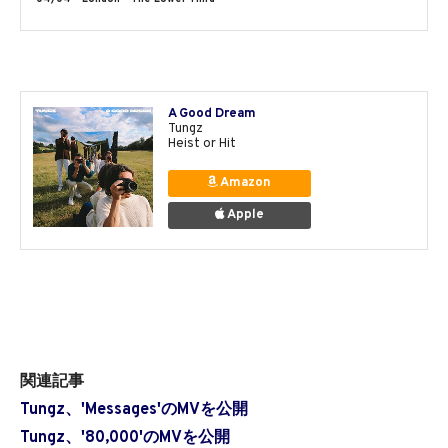
A Good Dream
Tungz
Heist or Hit
Amazon
Apple
関連記事
Tungz、'Messages'のMVを公開
Tungz、'80,000'のMVを公開