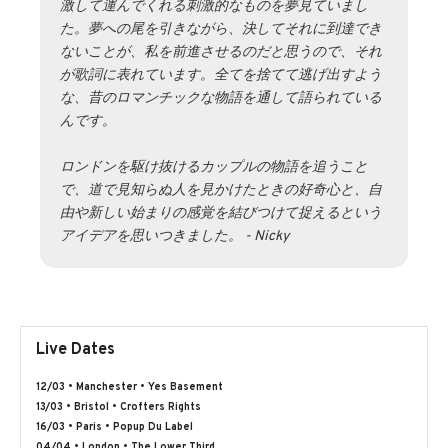
激して運んでくれる刺激的なものを夢見ていまし
た。夢への尾を引きながら、決してそれに到達でき
ないことが、私を前進させるのだと思うので、それ
が歌詞に表れています。全てを捨てて逃げ出すよう
な、昔のロマンチックな物語を通して語られている
んです。
ロンドンを駆け抜けるカップルの物語を追うこと
で、道で見知らぬ人を見かけたときの好奇心と、自
由や新しい始まりの感覚を結びつけて捉えるという
アイデアを思いつきました。 - Nicky
Live Dates
12/03 • Manchester • Yes Basement
13/03 • Bristol • Crofters Rights
16/03 • Paris • Popup Du Label
04/04 • London • The Lower Third