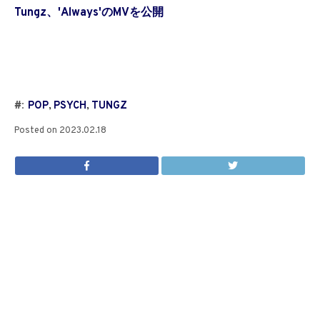
Tungz、'Always'のMVを公開
#:
POP
,
PSYCH
,
TUNGZ
Posted on
2023.02.18