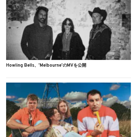
Howling Bells、'Melbourne'のMVを公開