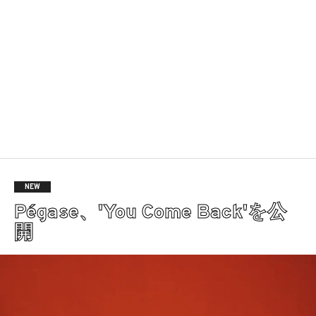
NEW
Pégase、'You Come Back'を公
開