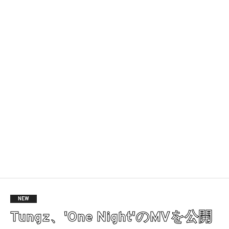
NEW
Tungz、'One Night'のMVを公開