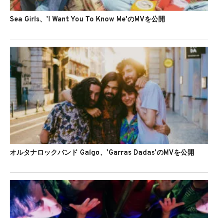
Sea Girls、'I Want You To Know Me'のMVを公開
オルタナロックバンド Galgo、'Garras Dadas'のMVを公開