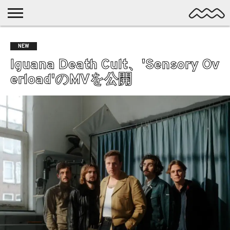
NICHE
MUSIC
LATEST
SPOTLIGHT
NYP
DISCOVERY
NEW
ROCK
POSTS
/ DL
POP
Iguana Death Cult、'Sensory Ov
ALTERNATIVE
erload'のMVを公開
ELECTRONIC
SSW
FOLK
PSYCH
DREAMPOP
POSTPUNK
LO-
FI
GARAGE
EXPERIMENTAL
SYNTHPOP
PUNK
SHOEGAZE
SOUL