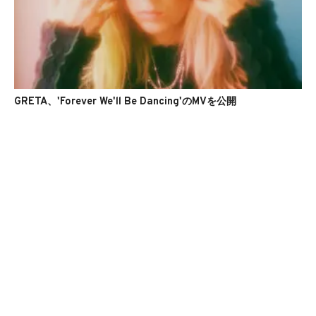
GRETA、'Forever We'll Be Dancing'のMVを公開