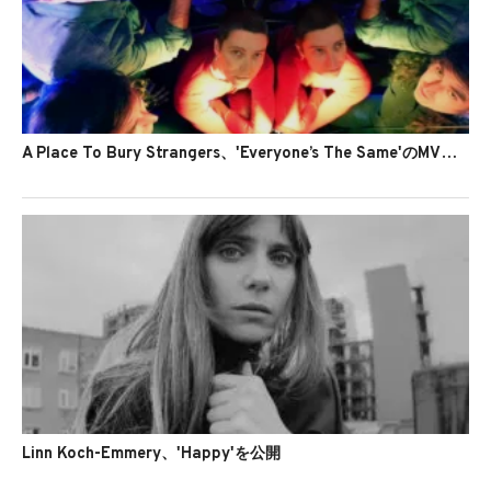
A Place To Bury Strangers、'Everyone’s The Same'のMVを公開
Linn Koch-Emmery、'Happy'を公開