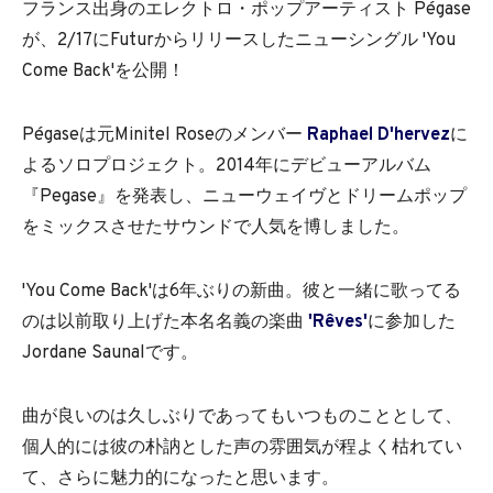
フランス出身のエレクトロ・ポップアーティスト Pégase
が、2/17にFuturからリリースしたニューシングル 'You
Come Back'を公開！
Pégaseは元Minitel Roseのメンバー
Raphael D'hervez
に
よるソロプロジェクト。2014年にデビューアルバム
『Pegase』を発表し、ニューウェイヴとドリームポップ
をミックスさせたサウンドで人気を博しました。
'You Come Back'は6年ぶりの新曲。彼と一緒に歌ってる
のは以前取り上げた本名名義の楽曲
'Rêves'
に参加した
Jordane Saunalです。
曲が良いのは久しぶりであってもいつものこととして、
個人的には彼の朴訥とした声の雰囲気が程よく枯れてい
て、さらに魅力的になったと思います。