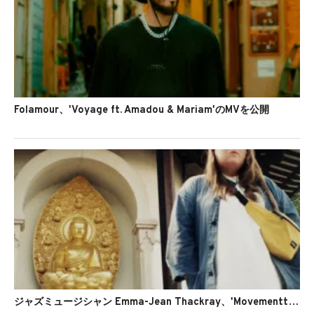
Folamour、'Voyage ft. Amadou & Mariam'のMVを公開
ジャズミュージシャン Emma-Jean Thackray、'Movementt'のMVを公開