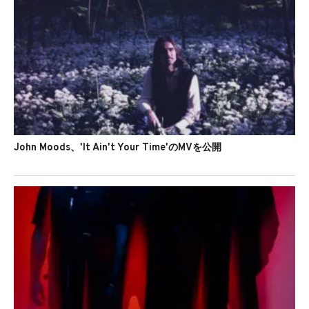
John Moods、'It Ain't Your Time'のMVを公開