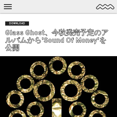
NICHE
MUSIC
LATEST
SPOTLIGHT
NYP
DISCOVERY
DOWNLOAD
ROCK
POSTS
/ DL
POP
Glass Ghost、今秋発売予定のア
ALTERNATIVE
ルバムから'Sound Of Money'を
ELECTRONIC
公開
SSW
FOLK
PSYCH
DREAMPOP
POSTPUNK
LO-
FI
GARAGE
EXPERIMENTAL
SYNTHPOP
PUNK
SHOEGAZE
SOUL