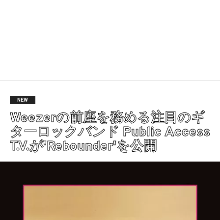
NEW
Weezerの前座を務める注目のギ
ターロックバンド Public Access
T.V.が'Rebounder'を公開