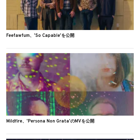
Feefawfum、'So Capable'を公開
Mildfire、'Persona Non Grata'のMVを公開