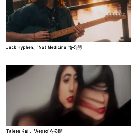
Jack Hyphen、'Not Medicinal'を公開
Taleen Kali、'Aepex'を公開