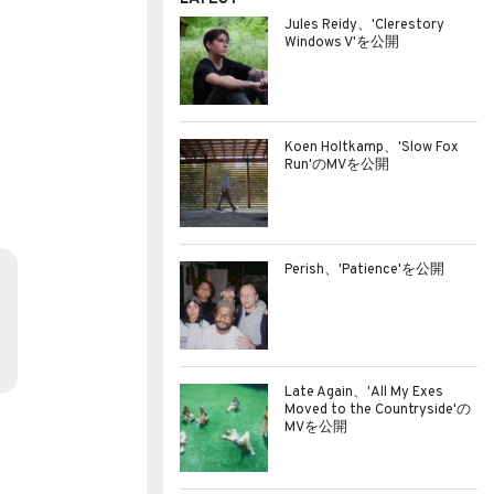
Jules Reidy、'Clerestory
Windows V'を公開
Koen Holtkamp、'Slow Fox
Run'のMVを公開
Perish、'Patience'を公開
Late Again、'All My Exes
Moved to the Countryside'の
MVを公開