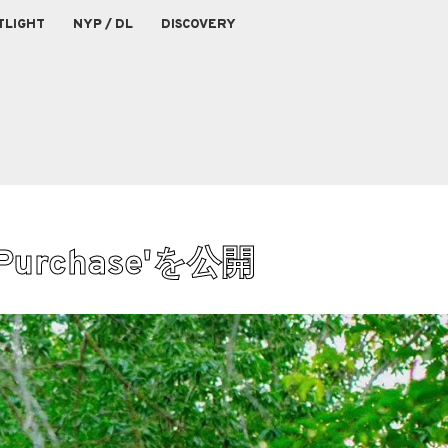
TLIGHT
NYP / DL
DISCOVERY
a Purchase'を公開