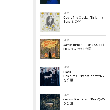
NEW
Count The Clock、'Ballerina
Song'を公開
NEW
Jamie Turner、'Paint A Good
Picture'のMVを公開
NEW
Black
Doldrums、'Repetition'のMV
を公開
NEW
Łukasz Rychlicki、'Dog'のMV
を公開