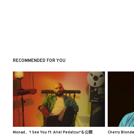
RECOMMENDED FOR YOU
Monad、'I See You ft. Ariel Pedatzur'を公開
Cherry Blon