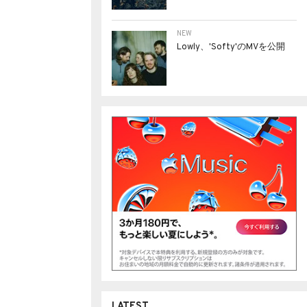
NEW
Lowly、'Softy'のMVを公開
LATEST