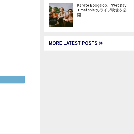
Karate Boogaloo、'Wet Day
Timetable'のライブ映像を公
開
MORE LATEST POSTS