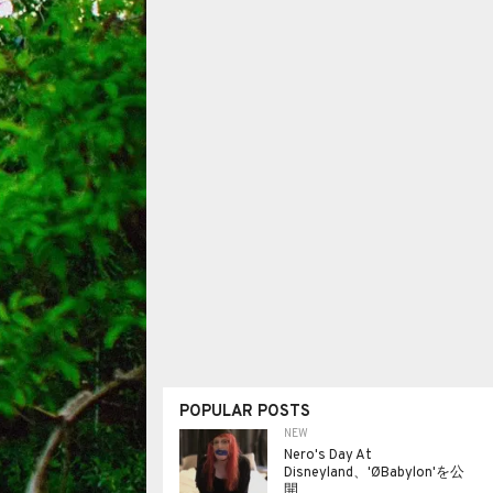
POPULAR POSTS
NEW
Nero's Day At
Disneyland、'ØBabylon'を公
開