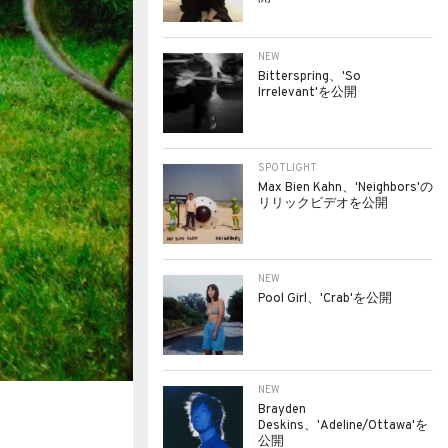
NEW
Bitterspring、'So
Irrelevant'を公開
SPOTLIGHT
Max Bien Kahn、'Neighbors'の
リリックビデオを公開
NEW
Pool Girl、'Crab'を公開
NEW
Brayden
Deskins、'Adeline/Ottawa'を
公開