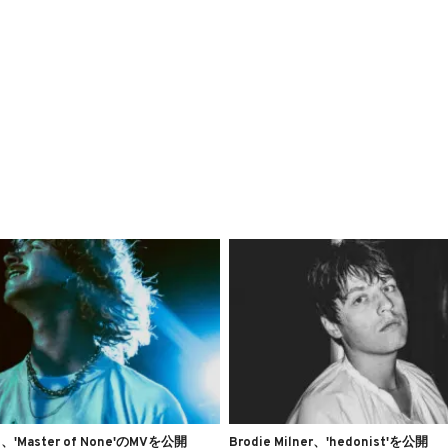
de、'Master of None'のMVを公開
Brodie Milner、'hedonist'を公開