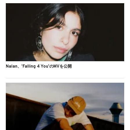
Nalan、'Falling 4 You'のMVを公開