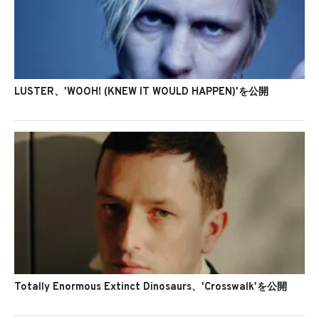
LUSTER、'WOOH! (KNEW IT WOULD HAPPEN)'を公開
Totally Enormous Extinct Dinosaurs、'Crosswalk'を公開