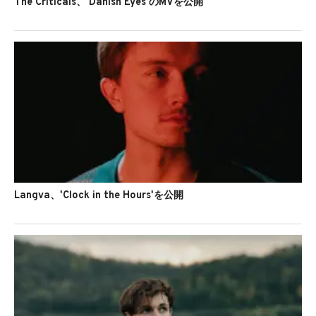
The Criticals、'Danish Eyes'のMVを公開
Langva、'Clock in the Hours'を公開