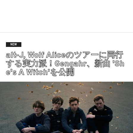
NEW
alt-J, Wolf Aliceのツアーに同行
する実力派！Gengahr、新曲 'Sh
e's A Witch'を公開