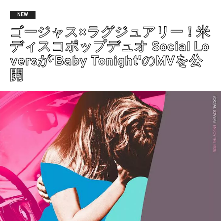
NEW
ゴージャス×ラグジュアリー！米
ディスコポップデュオ Social Lo
versが'Baby Tonight'のMVを公
開