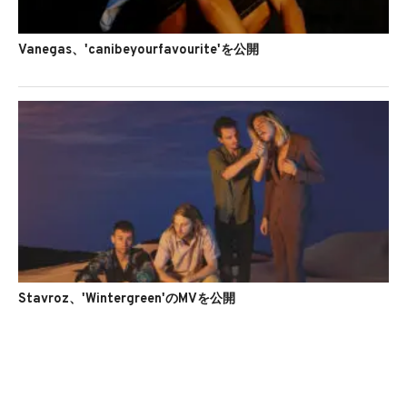
Vanegas、'canibeyourfavourite'を公開
Stavroz、'Wintergreen'のMVを公開