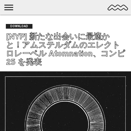
NICHE
MUSIC
LATEST
SPOTLIGHT
NYP
DISCOVERY
DOWNLOAD
ROCK
POSTS
/ DL
POP
[NYP] 新たな出会いに最適か
ALTERNATIVE
と！アムステルダムのエレクト
ELECTRONIC
ロレーベル Atomnation、コンピ
SSW
25 を発表
FOLK
PSYCH
DREAMPOP
POSTPUNK
LO-
FI
GARAGE
EXPERIMENTAL
SYNTHPOP
PUNK
SHOEGAZE
SOUL