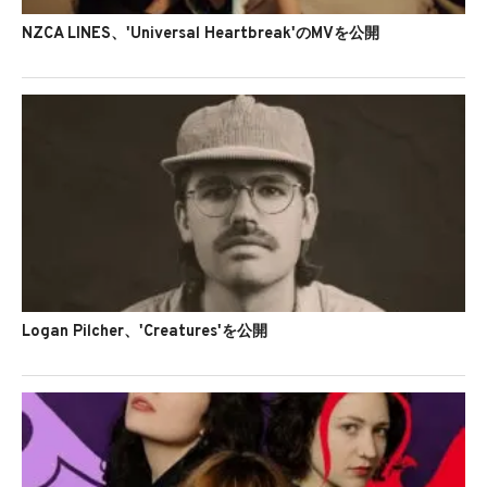
NZCA LINES、'Universal Heartbreak'のMVを公開
Logan Pilcher、'Creatures'を公開