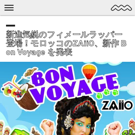
NICHE
MUSIC
LATEST
SPOTLIGHT
NYP
DISCOVERY
ROCK
POSTS
/ DL
新進気鋭のフィメールラッパー
POP
登場！モロッコのZAiiO、新作 B
ALTERNATIVE
ELECTRONIC
on Voyage を発表
SSW
FOLK
PSYCH
DREAMPOP
POSTPUNK
LO-
FI
GARAGE
EXPERIMENTAL
SYNTHPOP
PUNK
SHOEGAZE
SOUL