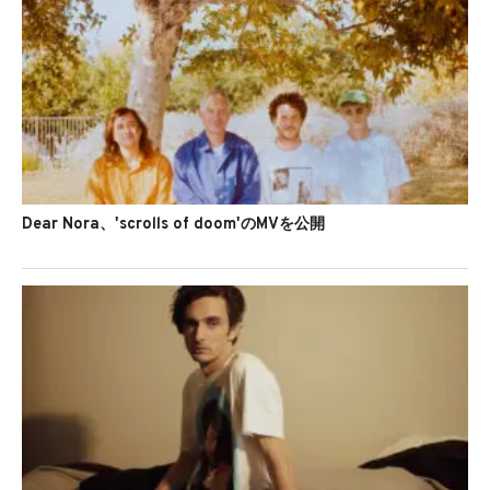
Dear Nora、'scrolls of doom'のMVを公開