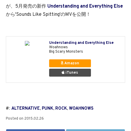
が、5月発売の新作
Understanding and Everything Else
から'Sounds Like Spitting'のMVを公開！
Understanding and Everything Else
Woahnows
Big Scary Monsters
Amazon
iTunes
#:
ALTERNATIVE
,
PUNK
,
ROCK
,
WOAHNOWS
Posted on
2015.02.26