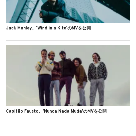
Jack Manley、'Wind in a Kite'のMVを公開
Capitão Fausto、'Nunca Nada Muda'のMVを公開