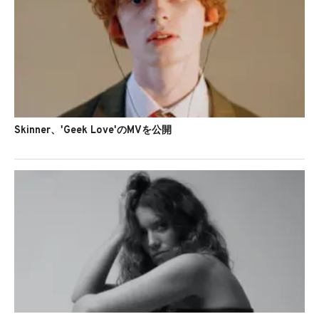
Skinner、'Geek Love'のMVを公開