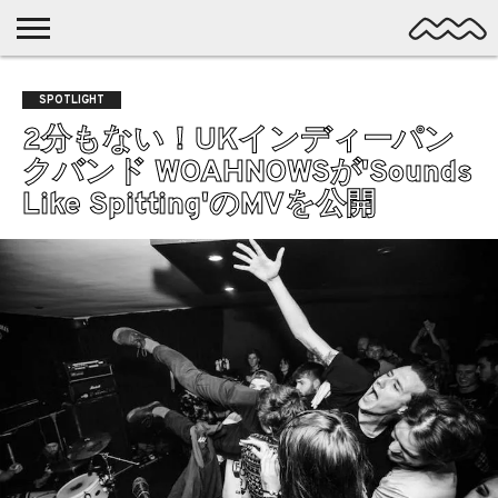
NICHE
MUSIC
LATEST
SPOTLIGHT
NYP
DISCOVERY
SPOTLIGHT
ROCK
POSTS
/ DL
POP
2分もない！UKインディーパン
ALTERNATIVE
クバンド WOAHNOWSが'Sounds
ELECTRONIC
Like Spitting'のMVを公開
SSW
FOLK
PSYCH
DREAMPOP
POSTPUNK
LO-
FI
GARAGE
EXPERIMENTAL
SYNTHPOP
PUNK
SHOEGAZE
SOUL