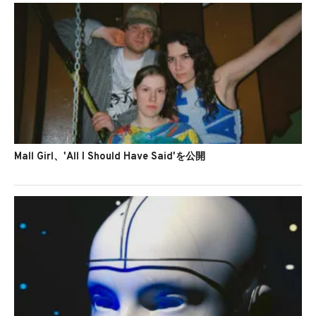
Mall Girl、'All I Should Have Said'を公開