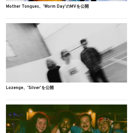
Mother Tongues、'Worm Day'のMVを公開
Lozenge、'Silver'を公開