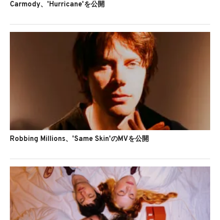
Carmody、'Hurricane'を公開
Robbing Millions、'Same Skin'のMVを公開