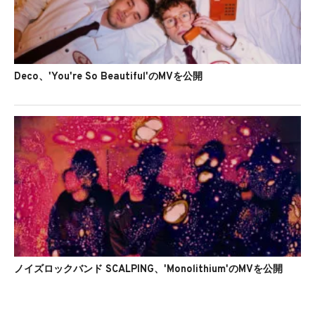
Deco、'You're So Beautiful'のMVを公開
ノイズロックバンド SCALPING、'Monolithium'のMVを公開