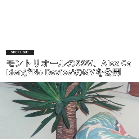
SPOTLIGHT
モントリオールのSSW、Alex Ca
lderが'No Device'のMVを公開