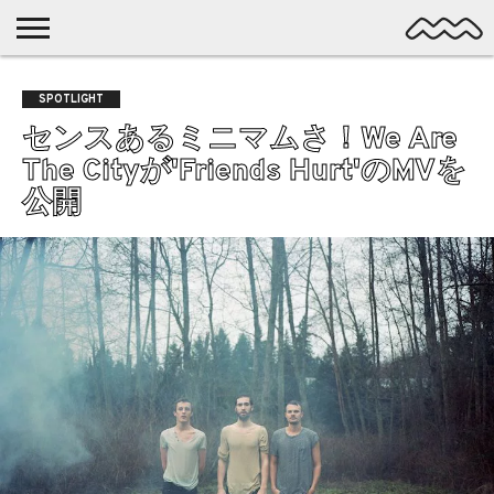
NICHE
MUSIC
LATEST
SPOTLIGHT
NYP
DISCOVERY
SPOTLIGHT
ROCK
POSTS
/ DL
POP
センスあるミニマムさ！We Are
ALTERNATIVE
The Cityが'Friends Hurt'のMVを
ELECTRONIC
公開
SSW
FOLK
PSYCH
DREAMPOP
POSTPUNK
LO-
FI
GARAGE
EXPERIMENTAL
SYNTHPOP
PUNK
SHOEGAZE
SOUL