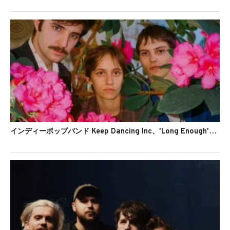
インディーポップバンド Keep Dancing Inc、'Long Enough'のMVを公開