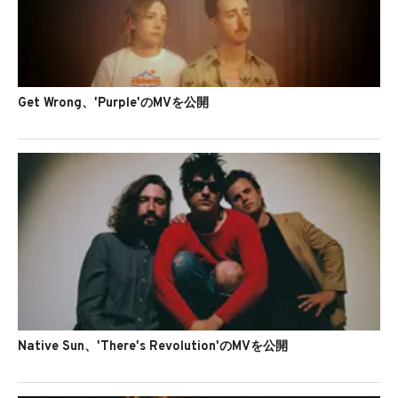
Get Wrong、'Purple'のMVを公開
Native Sun、'There's Revolution'のMVを公開