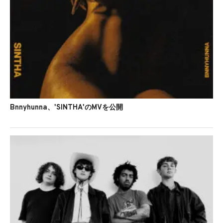
Bnnyhunna、'SINTHA'のMVを公開