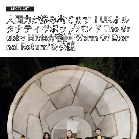
SPOTLIGHT
人間力が滲み出てます！UKオル
タナティヴポップバンド The Gr
ubby Mittsが新曲'Worm Of Eter
nal Return'を公開