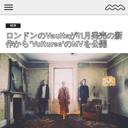
NICHE
MUSIC
LATEST
SPOTLIGHT
NYP
DISCOVERY
NEW
ROCK
POSTS
/ DL
POP
ロンドンのVaultsが11月発売の新
ALTERNATIVE
作から'Vultures'のMVを公開
ELECTRONIC
SSW
FOLK
PSYCH
DREAMPOP
POSTPUNK
LO-
FI
GARAGE
EXPERIMENTAL
SYNTHPOP
PUNK
SHOEGAZE
SOUL