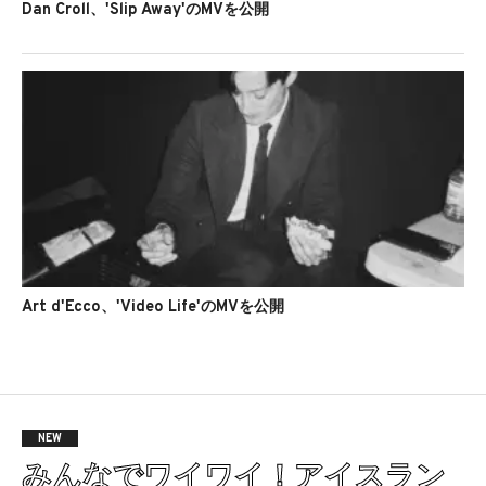
Dan Croll、'Slip Away'のMVを公開