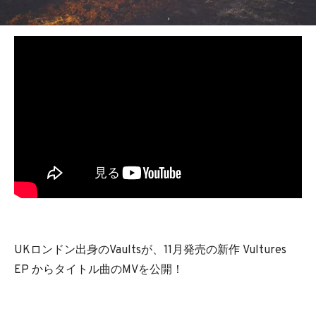
BEDROOM
R&B
UKロンドン出身のVaultsが、11月発売の新作 Vultures
EP からタイトル曲のMVを公開！