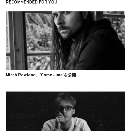
RECOMMENDED FOR YOU
Mitch Rowland、'Come June'を公開