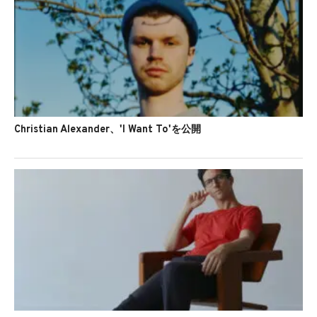
Bongo Chico、'Feels Like Losing Me'を公開
Christian Alexander、'I Want To'を公開