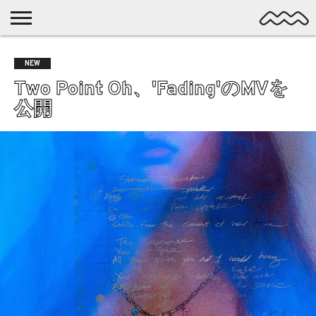
NICHE
MUSIC
LATEST
SPOTLIGHT
NYP
DISCOVERY
NEW
ROCK
POSTS
/ DL
POP
Two Point Oh、'Fading'のMVを
ALTERNATIVE
公開
ELECTRONIC
SSW
FOLK
PSYCH
DREAMPOP
POSTPUNK
LO-
FI
GARAGE
EXPERIMENTAL
SYNTHPOP
PUNK
SHOEGAZE
SOUL