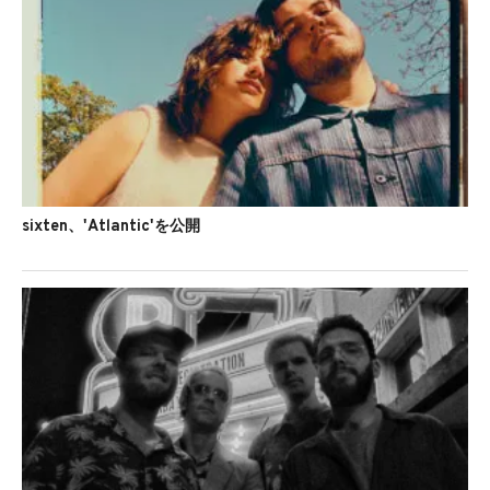
sixten、'Atlantic'を公開