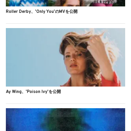
Roller Derby、'Only You'のMVを公開
Ay Wing、'Poison Ivy'を公開