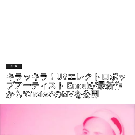
NEW
キラッキラ！USエレクトロポッ
プアーティスト Ennuiが最新作
から'Circles'のMVを公開