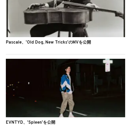
Pascale、'Old Dog, New Tricks'のMVを公開
EVNTYD、'Spleen'を公開