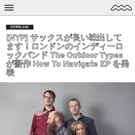
NICHE
MUSIC
LATEST
SPOTLIGHT
NYP
DISCOVERY
DOWNLOAD
ROCK
POSTS
/ DL
POP
[NYP] サックスが良い味出して
ALTERNATIVE
ます！ロンドンのインディーロ
ELECTRONIC
ックバンド The Outdoor Types
SSW
が新作 How To Navigate EP を発
FOLK
PSYCH
表
DREAMPOP
POSTPUNK
LO-
FI
GARAGE
EXPERIMENTAL
SYNTHPOP
PUNK
SHOEGAZE
SOUL