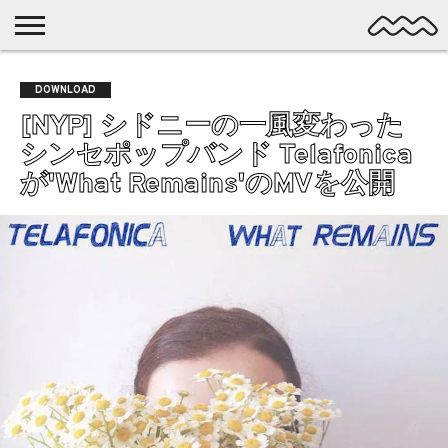
NICHE
MUSIC
LATEST
SPOTLIGHT
NYP
DISCOVERY
DOWNLOAD
ROCK
POSTS
/ DL
POP
[NYP] シドニーの一風変わった
ALTERNATIVE
シンセポップバンド Telafonica
ELECTRONIC
が'What Remains'のMVを公開
SSW
FOLK
PSYCH
DREAMPOP
POSTPUNK
LO-
FI
GARAGE
EXPERIMENTAL
SYNTHPOP
PUNK
SHOEGAZE
SOUL