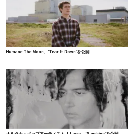
Humane The Moon、'Tear It Down'を公開