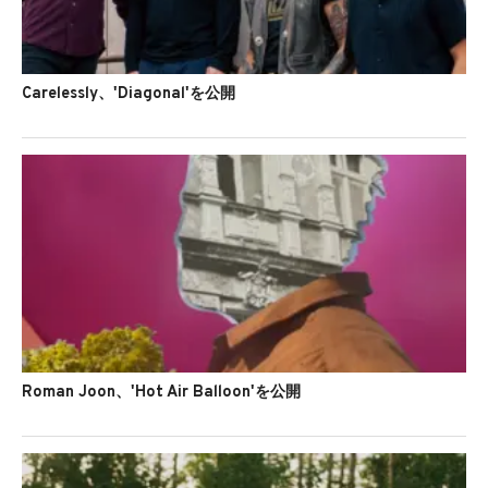
Carelessly、'Diagonal'を公開
Roman Joon、'Hot Air Balloon'を公開