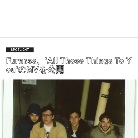
SPOTLIGHT
Furnsss、'All Those Things To Y
ou'のMVを公開