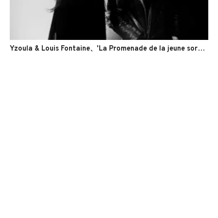
Yzoula & Louis Fontaine、'La Promenade de la jeune sorcière'のMVを公開