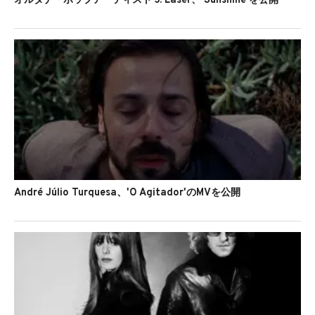
オルタナ・ポップアーティスト J. Laser、'Sunshine'を公開
André Júlio Turquesa、'O Agitador'のMVを公開