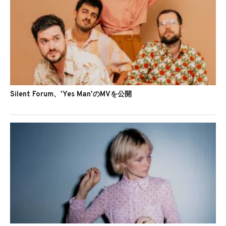
Silent Forum、'Yes Man'のMVを公開