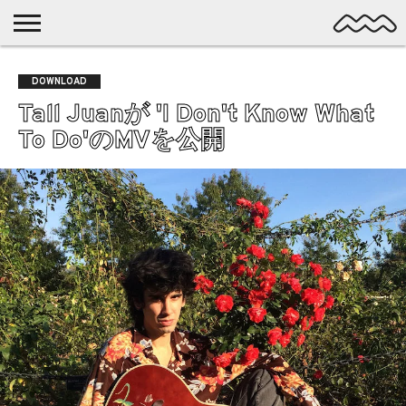
NICHE
MUSIC
LATEST
SPOTLIGHT
NYP
DISCOVERY
DOWNLOAD
ROCK
POSTS
/ DL
POP
Tall Juanが 'I Don't Know What
ALTERNATIVE
To Do'のMVを公開
ELECTRONIC
SSW
FOLK
PSYCH
DREAMPOP
POSTPUNK
LO-
FI
GARAGE
EXPERIMENTAL
SYNTHPOP
PUNK
SHOEGAZE
SOUL