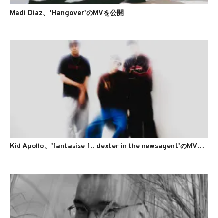
Madi Diaz、'Hangover'のMVを公開
Kid Apollo、'fantasise ft. dexter in the newsagent'のMVを公開