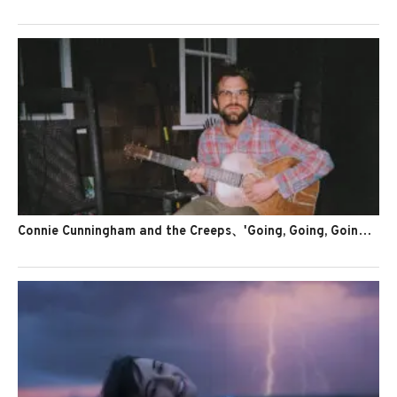
Connie Cunningham and the Creeps、'Going, Going, Going, Gone'を公開