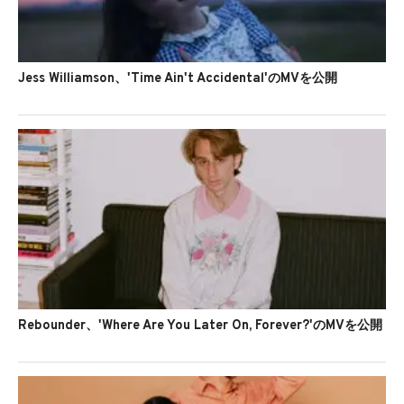
Jess Williamson、'Time Ain't Accidental'のMVを公開
Rebounder、'Where Are You Later On, Forever?'のMVを公開