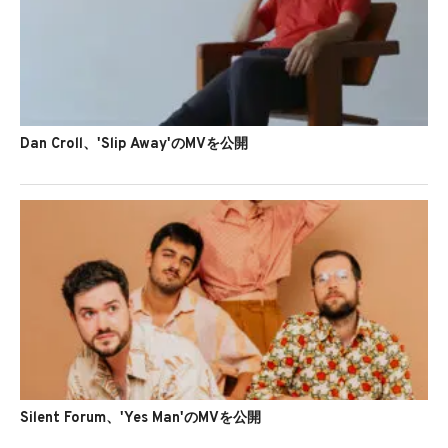
Dan Croll、'Slip Away'のMVを公開
Silent Forum、'Yes Man'のMVを公開