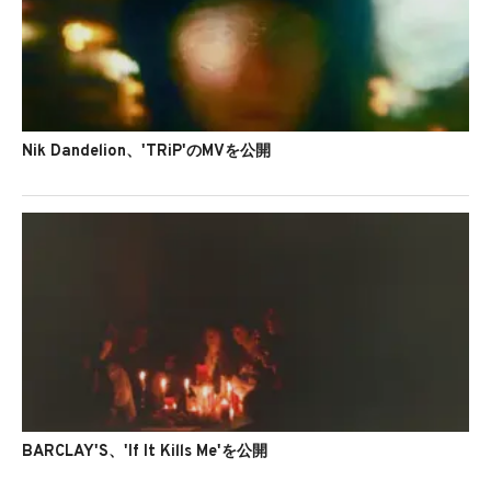
Nik Dandelion、'TRiP'のMVを公開
BARCLAY'S、'If It Kills Me'を公開