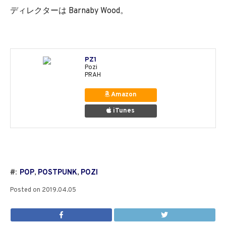
ディレクターは Barnaby Wood。
PZ1
Pozi
PRAH
Amazon
iTunes
#:
POP
,
POSTPUNK
,
POZI
Posted on
2019.04.05