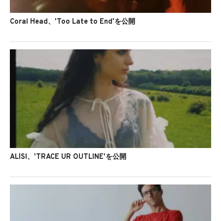
Coral Head、'Too Late to End'を公開
ALÍSI、'TRACE UR OUTLINE'を公開