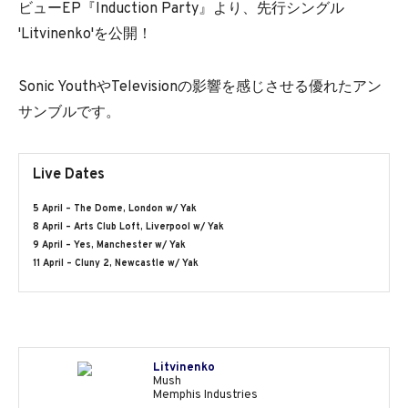
ビューEP『Induction Party』より、先行シングル
'Litvinenko'を公開！
Sonic YouthやTelevisionの影響を感じさせる優れたアン
サンブルです。
Live Dates
5 April – The Dome, London w/ Yak
8 April – Arts Club Loft, Liverpool w/ Yak
9 April – Yes, Manchester w/ Yak
11 April – Cluny 2, Newcastle w/ Yak
Litvinenko
Mush
Memphis Industries