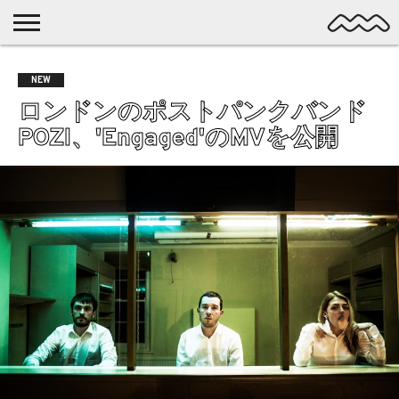
NICHE
MUSIC
LATEST
SPOTLIGHT
NYP
DISCOVERY
NEW
ROCK
POSTS
/ DL
POP
ロンドンのポストパンクバンド
ALTERNATIVE
POZI、'Engaged'のMVを公開
ELECTRONIC
SSW
FOLK
PSYCH
DREAMPOP
POSTPUNK
LO-
FI
GARAGE
EXPERIMENTAL
SYNTHPOP
PUNK
SHOEGAZE
SOUL