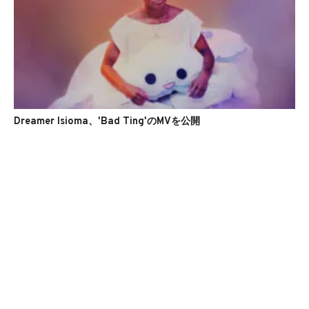
Dreamer Isioma、'Bad Ting'のMVを公開