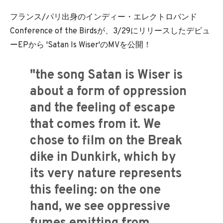
フランス/パリ出身のインディー・エレクトロバンド
Conference of the Birdsが、3/29にリリースしたデビュ
ーEPから 'Satan Is Wiser'のMVを公開！
"the song Satan is Wiser is
about a form of oppression
and the feeling of escape
that comes from it. We
chose to film on the Break
dike in Dunkirk, which by
its very nature represents
this feeling: on the one
hand, we see oppressive