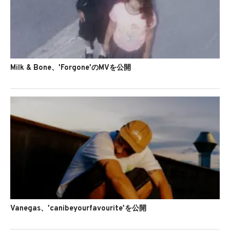
Milk & Bone、'Forgone'のMVを公開
Vanegas、'canibeyourfavourite'を公開