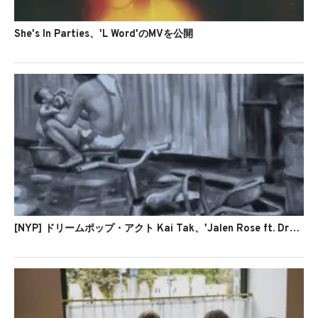
She's In Parties、'L Word'のMVを公開
[NYP] ドリームポップ・アクト Kai Tak、'Jalen Rose ft. Draag'を発表