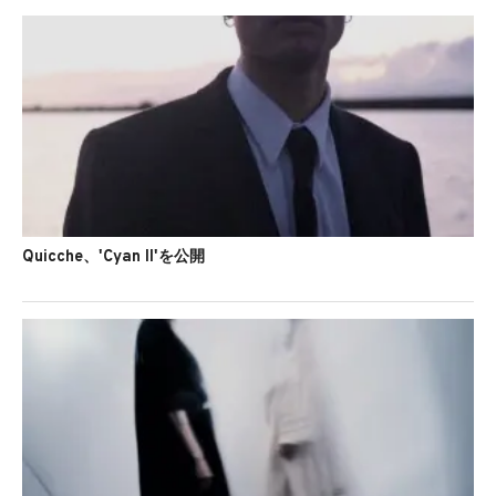
Quicche、'Cyan II'を公開