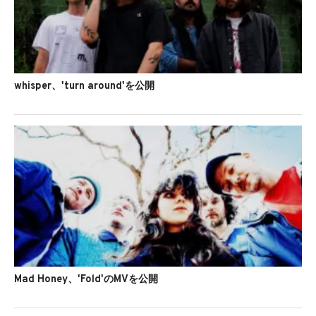
whisper、'turn around'を公開
Mad Honey、'Fold'のMVを公開