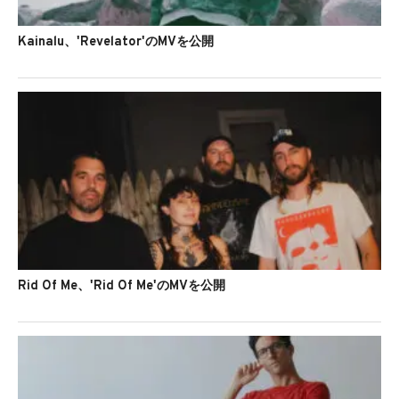
Kainalu、'Revelator'のMVを公開
Rid Of Me、'Rid Of Me'のMVを公開