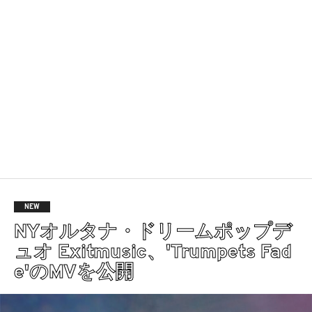
NEW
NYオルタナ・ドリームポップデ
ュオ Exitmusic、'Trumpets Fad
e'のMVを公開