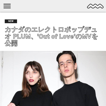
NICHE
MUSIC
LATEST
SPOTLIGHT
NYP
DISCOVERY
NEW
ROCK
POSTS
/ DL
POP
カナダのエレクトロポップデュ
ALTERNATIVE
オ PLUM、'Out of Love'のMVを
ELECTRONIC
公開
SSW
FOLK
PSYCH
DREAMPOP
POSTPUNK
LO-
FI
GARAGE
EXPERIMENTAL
SYNTHPOP
PUNK
SHOEGAZE
SOUL