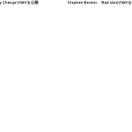
Any Change'のMVを公開
Stephen Becker、'Bad Idea'のM