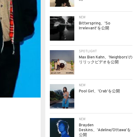
NEW
Bitterspring、'So
Irrelevant'を公開
SPOTLIGHT
Max Bien Kahn、'Neighbors'の
リリックビデオを公開
NEW
Pool Girl、'Crab'を公開
NEW
Brayden
Deskins、'Adeline/Ottawa'を
公開