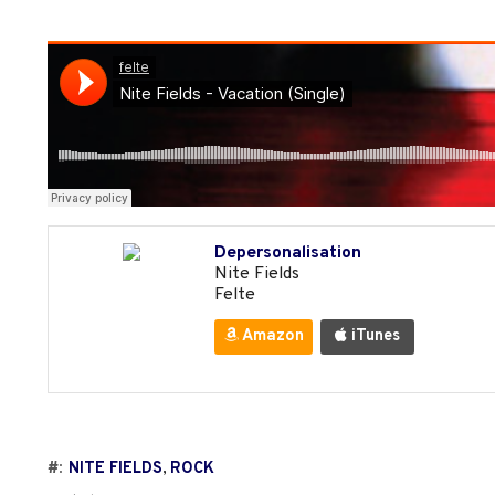
Depersonalisation
Nite Fields
Felte
Amazon
iTunes
#:
NITE FIELDS
,
ROCK