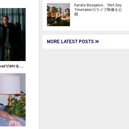
Karate Boogaloo、'Wet Day
Timetable'のライブ映像を公
開
MORE LATEST POSTS
I
guana Death Cult、'Sensory Overload'のMVを公開