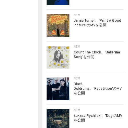
NEW
Jamie Turner、'Paint A Good
Picture'のMVを公開
NEW
Count The Clock、'Ballerina
Song'を公開
NEW
Black
Doldrums、'Repetition'のMV
を公開
NEW
Łukasz Rychlicki、'Dog'のMV
を公開