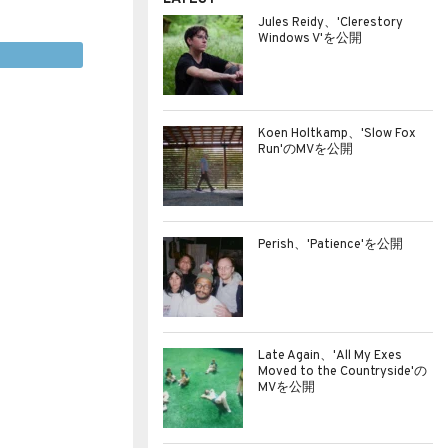
Jules Reidy、'Clerestory
Windows V'を公開
Koen Holtkamp、'Slow Fox
Run'のMVを公開
Perish、'Patience'を公開
Late Again、'All My Exes
Moved to the Countryside'の
MVを公開