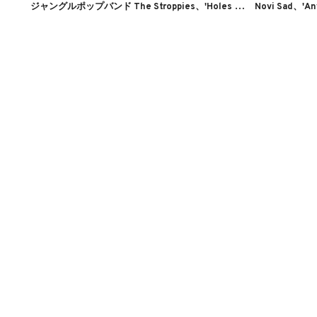
ジ
ャングルポップバンド The Stroppies、'Holes in Everything'のMVを公開
Novi Sad、'