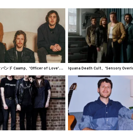
フ
ォークロックバンド Caamp、'Officer of Love'のMVを公開