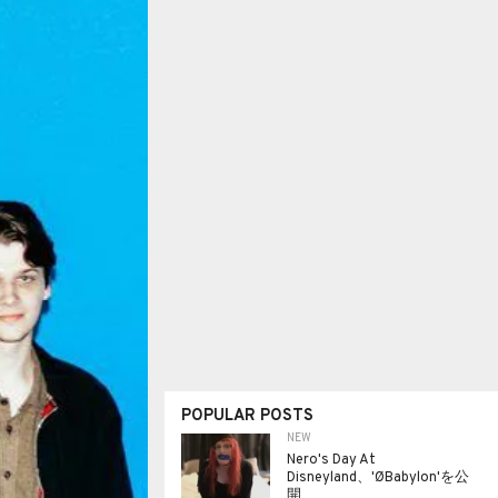
POPULAR POSTS
NEW
Nero's Day At
Disneyland、'ØBabylon'を公
開