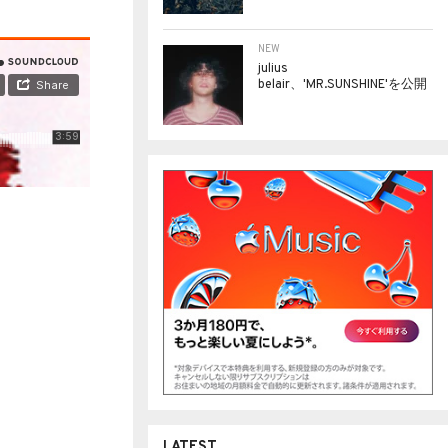
NEW
julius
belair、'MR.SUNSHINE'を公開
LATEST