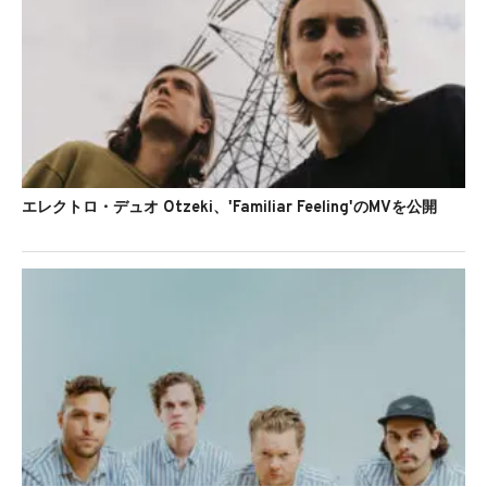
エレクトロ・デュオ Otzeki、'Familiar Feeling'のMVを公開