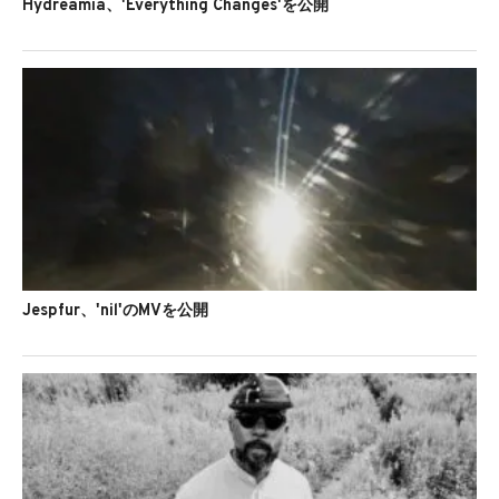
Hydreamia、'Everything Changes'を公開
Jespfur、'nil'のMVを公開