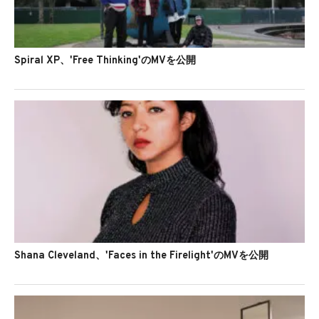
Spiral XP、'Free Thinking'のMVを公開
Shana Cleveland、'Faces in the Firelight'のMVを公開