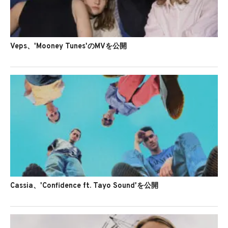
Veps、'Mooney Tunes'のMVを公開
Cassia、'Confidence ft. Tayo Sound'を公開