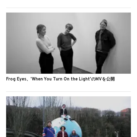
Frog Eyes、'When You Turn On the Light'のMVを公開