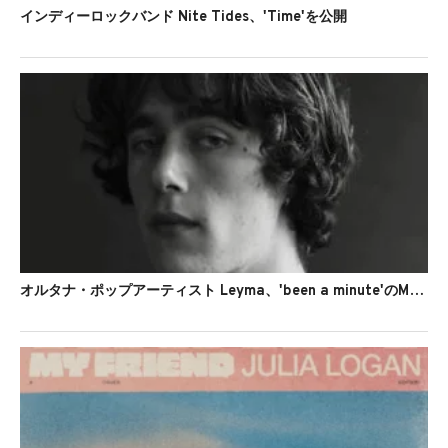
インディーロックバンド Nite Tides、'Time'を公開
オルタナ・ポップアーティスト Leyma、'been a minute'のMVを公開