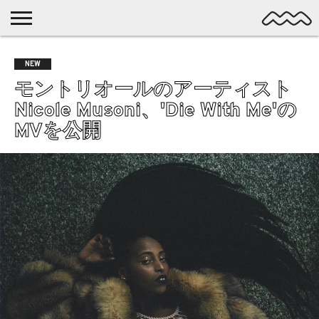
NICHE
MUSIC
LATEST
SPOTLIGHT
NYP
DISCOVERY
NEW
ROCK
POSTS
/ DL
POP
モントリオールのアーティスト
ALTERNATIVE
Nicole Musoni、'Die With Me'の
ELECTRONIC
MVを公開
SSW
FOLK
PSYCH
DREAMPOP
POSTPUNK
LO-
FI
GARAGE
EXPERIMENTAL
SYNTHPOP
PUNK
SHOEGAZE
SOUL