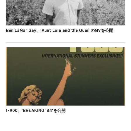
Ben LaMar Gay、'Aunt Lola and the Quail'のMVを公開
1-900、'BREAKING '84'を公開