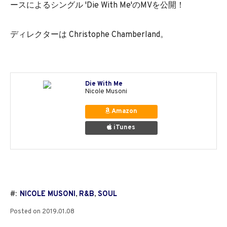
ースによるシングル 'Die With Me'のMVを公開！
ディレクターは Christophe Chamberland。
Die With Me
Nicole Musoni
Amazon
iTunes
#:
NICOLE MUSONI
,
R&B
,
SOUL
Posted on
2019.01.08