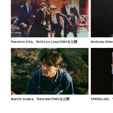
Panchito Villa、'Brillo en Loop'のMVを公開
Nicholas Al
Martim Seabra、'Bela Mar'のMVを公開
SPARKLING、