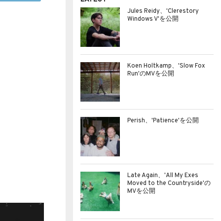
Jules Reidy、'Clerestory
Windows V'を公開
Koen Holtkamp、'Slow Fox
Run'のMVを公開
Perish、'Patience'を公開
Late Again、'All My Exes
Moved to the Countryside'の
MVを公開