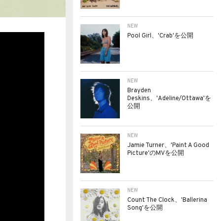
NEW
Pool Girl、'Crab'を公開
NEW
Brayden
Deskins、'Adeline/Ottawa'を
公開
NEW
Jamie Turner、'Paint A Good
Picture'のMVを公開
NEW
Count The Clock、'Ballerina
Song'を公開