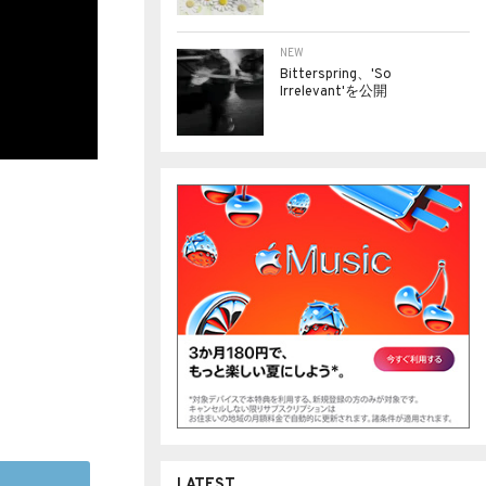
NEW
Bitterspring、'So
Irrelevant'を公開
LATEST