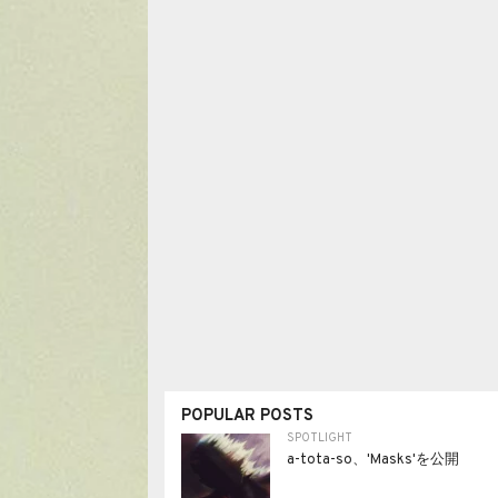
POPULAR POSTS
SPOTLIGHT
a-tota-so、'Masks'を公開