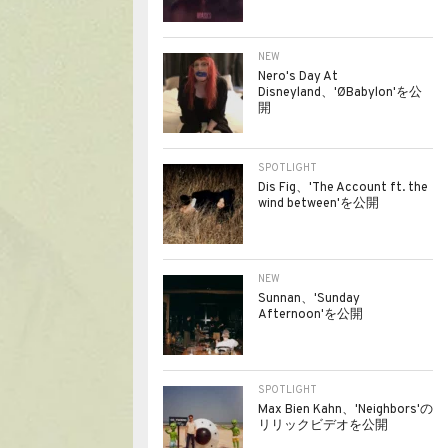
NEW
Nero's Day At
Disneyland、'ØBabylon'を公
開
SPOTLIGHT
Dis Fig、'The Account ft. the
wind between'を公開
NEW
Sunnan、'Sunday
Afternoon'を公開
SPOTLIGHT
Max Bien Kahn、'Neighbors'の
リリックビデオを公開