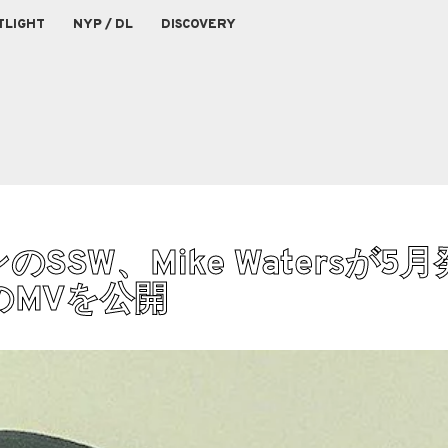
TLIGHT
NYP / DL
DISCOVERY
SW、Mike Watersが5
n'のMVを公開