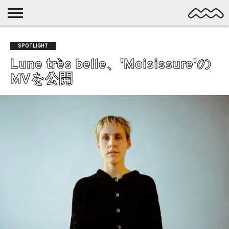
NICHE
MUSIC
LATEST
SPOTLIGHT
NYP
DISCOVERY
SPOTLIGHT
ROCK
POSTS
/ DL
POP
Lune très belle、'Moisissure'の
ALTERNATIVE
MVを公開
ELECTRONIC
SSW
FOLK
PSYCH
DREAMPOP
POSTPUNK
LO-
FI
GARAGE
EXPERIMENTAL
SYNTHPOP
PUNK
SHOEGAZE
SOUL