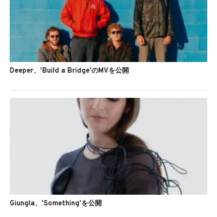
Deeper、'Build a Bridge'のMVを公開
Giungla、'Something'を公開