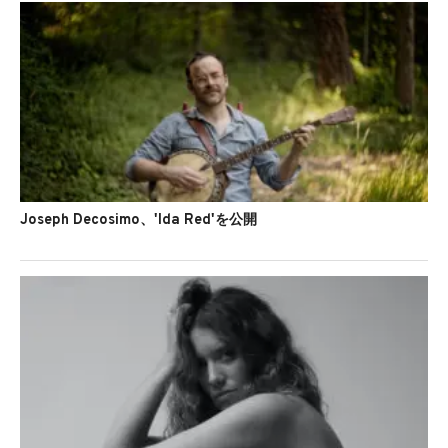
Joseph Decosimo、'Ida Red'を公開