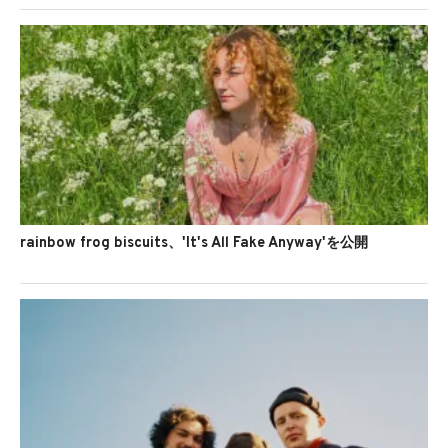
rainbow frog biscuits、'It's All Fake Anyway'を公開