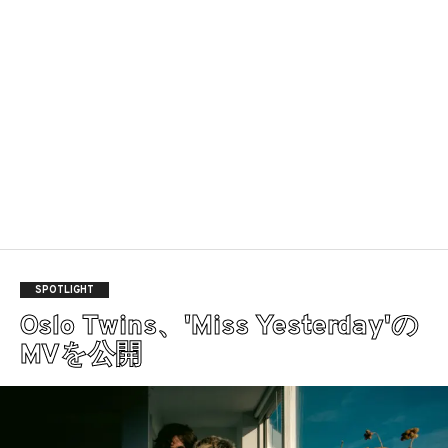
SPOTLIGHT
Oslo Twins、'Miss Yesterday'の
MVを公開