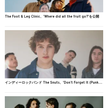
The Foot & Leg Clinic、'Where did all the fruit go?'を公開
インディーロックバンド The Snuts、'Don’t Forget It (Punk)'のMVを公開