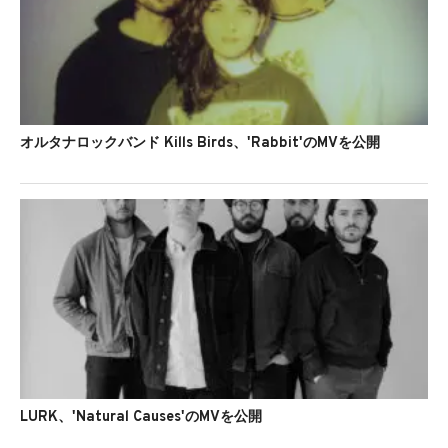
オルタナロックバンド Kills Birds、'Rabbit'のMVを公開
LURK、'Natural Causes'のMVを公開