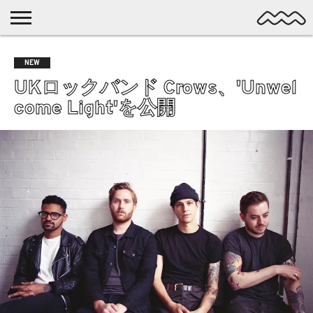
NICHE
MUSIC
LATEST
SPOTLIGHT
NYP
DISCOVERY
NEW
ROCK
POSTS
/ DL
POP
UKロックバンド Crows、'Unwel
ALTERNATIVE
come Light'を公開
ELECTRONIC
SSW
FOLK
PSYCH
DREAMPOP
POSTPUNK
LO-
FI
GARAGE
EXPERIMENTAL
SYNTHPOP
PUNK
SHOEGAZE
SOUL