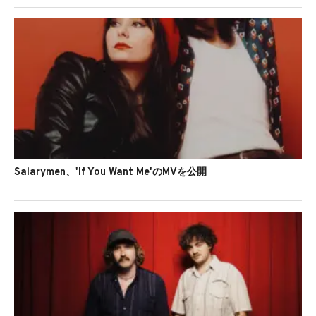
Salarymen、'If You Want Me'のMVを公開