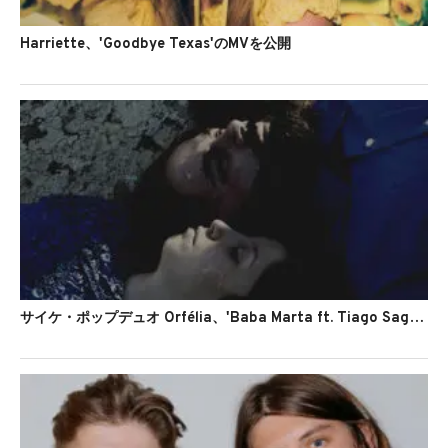
Harriette、'Goodbye Texas'のMVを公開
サイケ・ポップデュオ Orfélia、'Baba Marta ft. Tiago Saga'のMVを公開