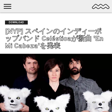
NICHE
MUSIC
LATEST
SPOTLIGHT
NYP
DISCOVERY
DOWNLOAD
ROCK
POSTS
/ DL
POP
[NYP] スペインのインディーポ
ALTERNATIVE
ップバンド Celésticaが新曲 'En
ELECTRONIC
Mi Cabeza'を発表
SSW
FOLK
PSYCH
DREAMPOP
POSTPUNK
LO-
FI
GARAGE
EXPERIMENTAL
SYNTHPOP
PUNK
SHOEGAZE
SOUL