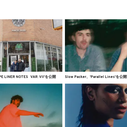
PE LINER NOTES VAR. VII'を公開
Slow Packer、'Parallel Lines'を公開