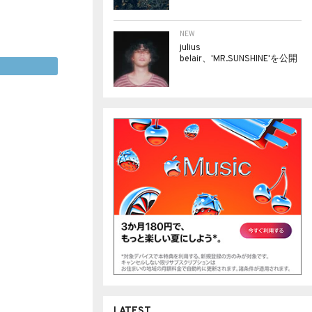
NEW
julius
belair、'MR.SUNSHINE'を公開
LATEST