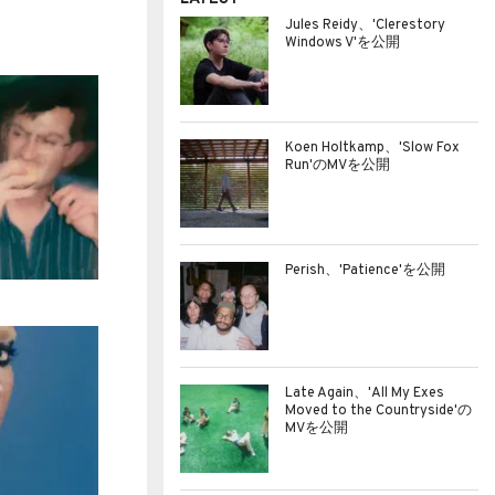
Jules Reidy、'Clerestory
Windows V'を公開
Koen Holtkamp、'Slow Fox
Run'のMVを公開
Perish、'Patience'を公開
Late Again、'All My Exes
Moved to the Countryside'の
MVを公開