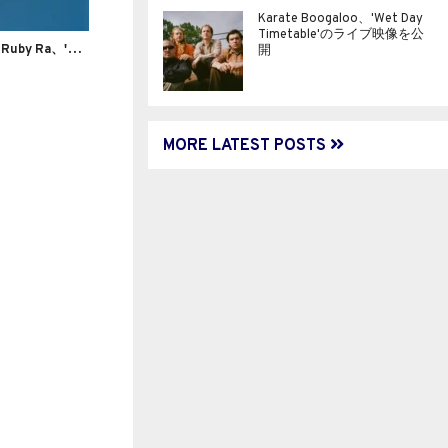
Karate Boogaloo、'Wet Day
Timetable'のライブ映像を公
ア
ヴァン・ポップアーティスト Nuha Ruby Ra、'Sparky'のMVを公開
開
MORE LATEST POSTS