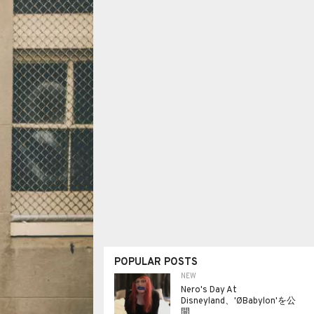
POPULAR POSTS
NEW
Nero's Day At
Disneyland、'ØBabylon'を公
開