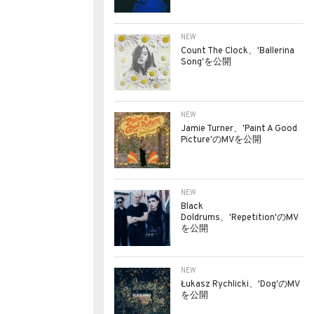
NEW
Count The Clock、'Ballerina
Song'を公開
NEW
Jamie Turner、'Paint A Good
Picture'のMVを公開
NEW
Black
Doldrums、'Repetition'のMV
を公開
NEW
Łukasz Rychlicki、'Dog'のMV
を公開