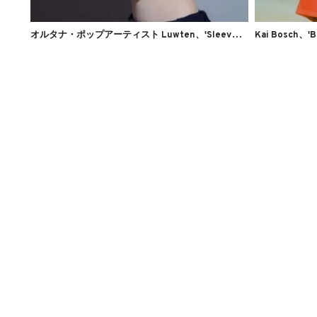
オ
ルタナ・ポップアーティスト Luwten、'Sleeveless'のMVを公開
Kai Bosch、