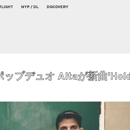
TLIGHT
NYP / DL
DISCOVERY
ュオ Altaが新曲'Hold 