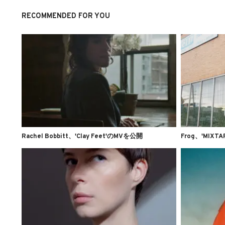
RECOMMENDED FOR YOU
Rachel Bobbitt、'Clay Feet'のMVを公開
Frog、'MIXTA