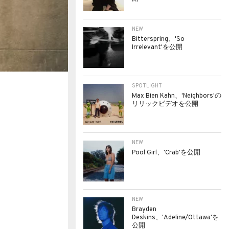
NEW
Bitterspring、'So
Irrelevant'を公開
SPOTLIGHT
Max Bien Kahn、'Neighbors'の
リリックビデオを公開
NEW
Pool Girl、'Crab'を公開
NEW
Brayden
Deskins、'Adeline/Ottawa'を
公開