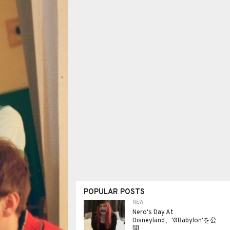
POPULAR POSTS
NEW
Nero's Day At
Disneyland、'ØBabylon'を公
開