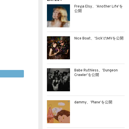
Freyja Elsy、'Another Life'を
公開
Nice Boat、'Sick'のMVを公開
Babe Ruthless、'Dungeon
Crawler'を公開
dammy、'Plane'を公開