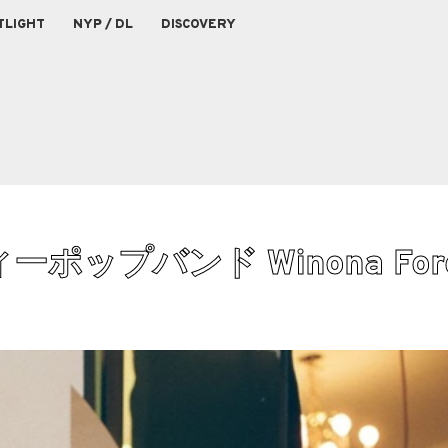
TLIGHT
NYP / DL
DISCOVERY
ップバンド Winona Fore