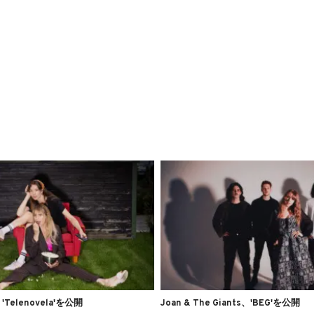
'Telenovela'を公開
Joan & The Giants、'BEG'を公開