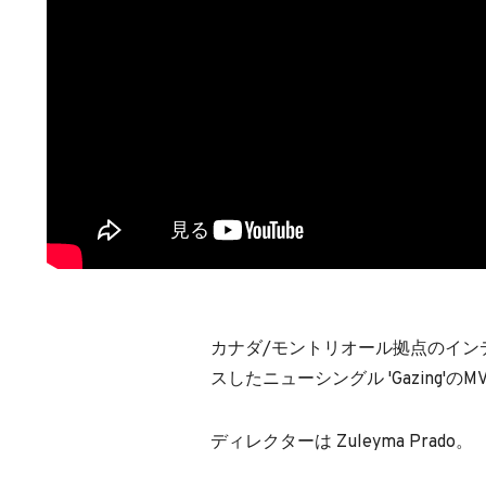
カナダ/モントリオール拠点のイン
スしたニューシングル 'Gazing'の
ディレクターは Zuleyma Prado。