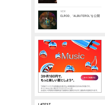
NEW
ELROD、'ALBUTEROL'を公開
LATEST