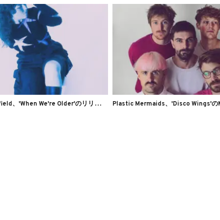
K
aycie Satterfield、'When We're Older'のリリックビデオを公開
Plastic Mermaids、'Disco Wing