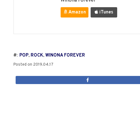
Winona Forever
Amazon
iTunes
#:
POP
,
ROCK
,
WINONA FOREVER
Posted on
2019.04.17