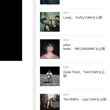
NEW
Lowly、'Softy'のMVを公開
NEW
julius
belair、'MR.SUNSHINE'を公開
NEW
Dylan Thom、'SAS'のMVを公
開
NEW
The Wldlfe、'Lips'のMVを公開