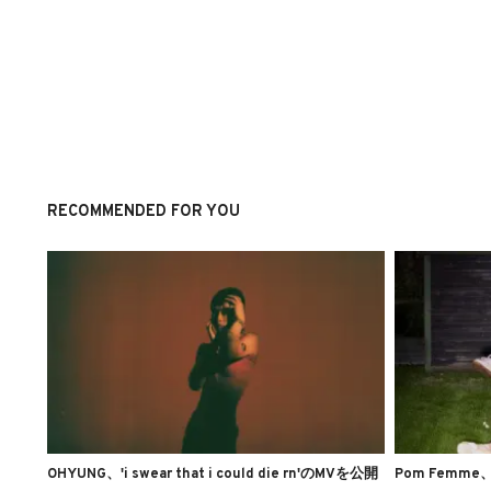
RECOMMENDED FOR YOU
OHYUNG、'i swear that i could die rn'のMVを公開
Pom Femme、