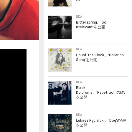
NEW
Bitterspring、'So
Irrelevant'を公開
NEW
Count The Clock、'Ballerina
Song'を公開
NEW
Black
Doldrums、'Repetition'のMV
を公開
NEW
Łukasz Rychlicki、'Dog'のMV
を公開