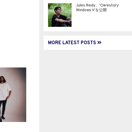
Jules Reidy、'Clerestory
Windows V'を公開
MORE LATEST POSTS