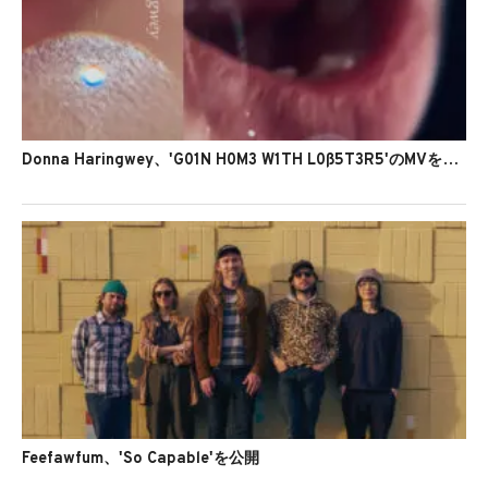
Donna Haringwey、'G01N H0M3 W1TH L0ß5T3R5'のMVを公開
Feefawfum、'So Capable'を公開