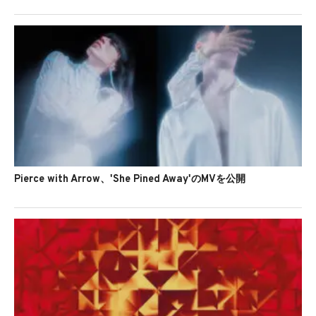
Pierce with Arrow、'She Pined Away'のMVを公開