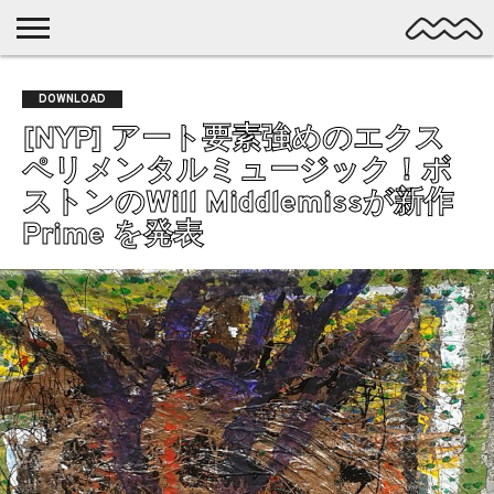
NICHE
MUSIC
LATEST
SPOTLIGHT
NYP
DISCOVERY
DOWNLOAD
ROCK
POSTS
/ DL
POP
[NYP] アート要素強めのエクス
ALTERNATIVE
ペリメンタルミュージック！ボ
ELECTRONIC
ストンのWill Middlemissが新作
SSW
Prime を発表
FOLK
PSYCH
DREAMPOP
POSTPUNK
LO-
FI
GARAGE
EXPERIMENTAL
SYNTHPOP
PUNK
SHOEGAZE
SOUL