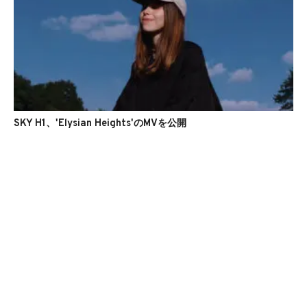
SKY H1、'Elysian Heights'のMVを公開