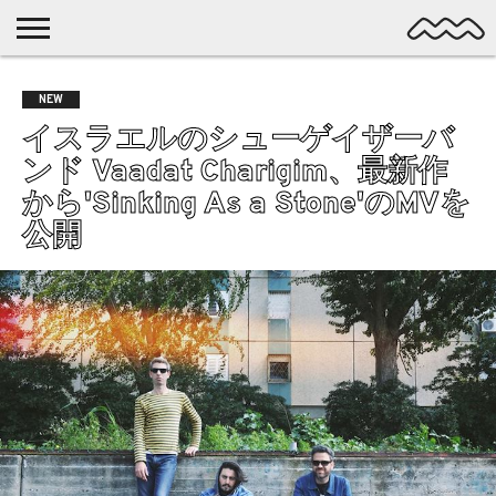
NICHE
MUSIC
LATEST
SPOTLIGHT
NYP
DISCOVERY
NEW
ROCK
POSTS
/ DL
POP
イスラエルのシューゲイザーバ
ALTERNATIVE
ンド Vaadat Charigim、最新作
ELECTRONIC
から'Sinking As a Stone'のMVを
SSW
公開
FOLK
PSYCH
DREAMPOP
POSTPUNK
LO-
FI
GARAGE
EXPERIMENTAL
SYNTHPOP
PUNK
SHOEGAZE
SOUL