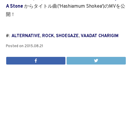
A Stone
からタイトル曲('Hashiamum Shokea')のMVを公
開！
#:
ALTERNATIVE
,
ROCK
,
SHOEGAZE
,
VAADAT CHARIGIM
Posted on
2015.08.21