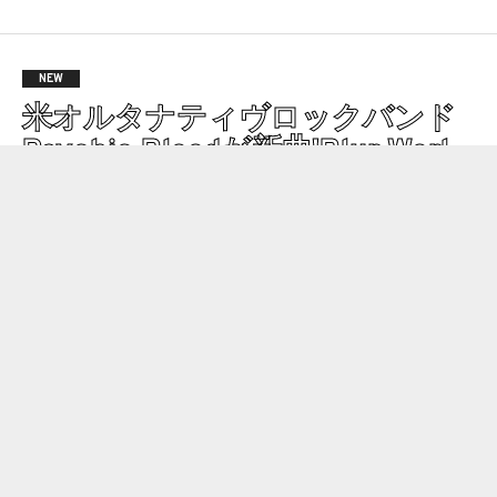
NEW
米オルタナティヴロックバンド
Psychic Bloodが新曲'Blur Worl
d'を公開