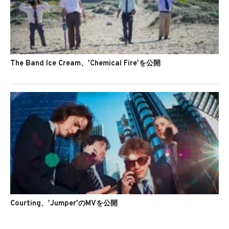
The Band Ice Cream、'Chemical Fire'を公開
Courting、'Jumper'のMVを公開