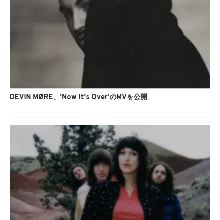
DEVIN MØRE、'Now It's Over'のMVを公開