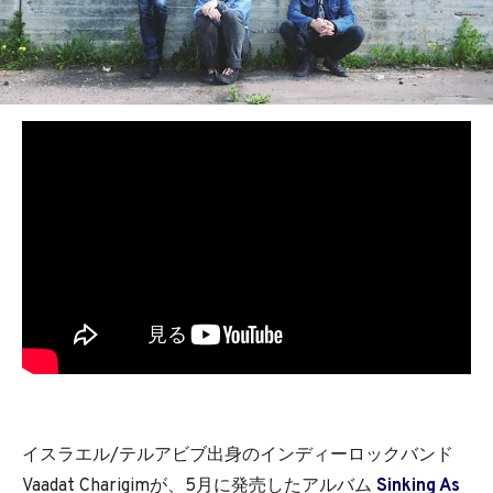
BEDROOM
R&B
イスラエル/テルアビブ出身のインディーロックバンド
Vaadat Charigimが、5月に発売したアルバム
Sinking As