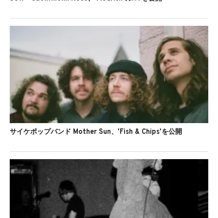
サイケポップバンド Mother Sun、'Fish & Chips'を公開