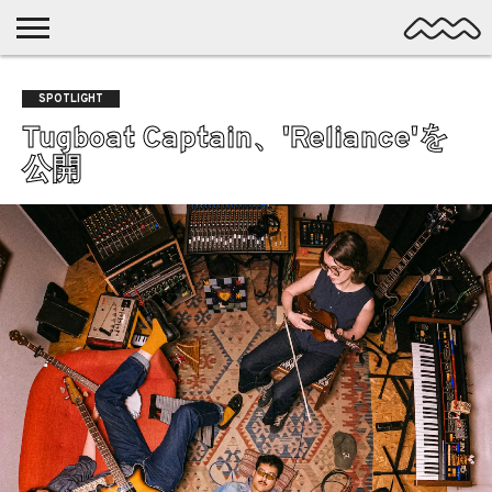
NICHE
MUSIC
LATEST
SPOTLIGHT
NYP
DISCOVERY
SPOTLIGHT
ROCK
POSTS
/ DL
POP
Tugboat Captain、'Reliance'を
ALTERNATIVE
公開
ELECTRONIC
SSW
FOLK
PSYCH
DREAMPOP
POSTPUNK
LO-
FI
GARAGE
EXPERIMENTAL
SYNTHPOP
PUNK
SHOEGAZE
SOUL