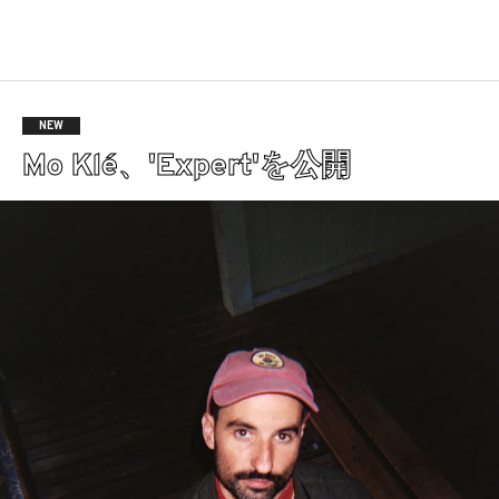
NEW
Mo Klé、'Expert'を公開