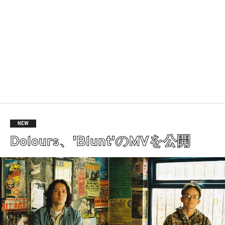
NEW
Dolours、'Blunt'のMVを公開