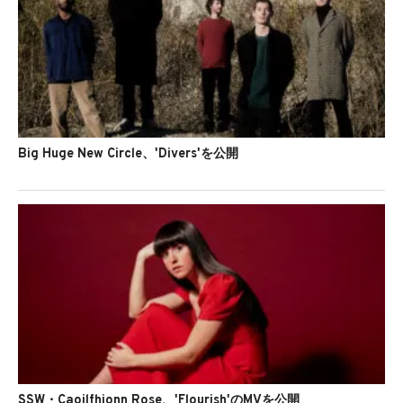
Big Huge New Circle、'Divers'を公開
SSW・Caoilfhionn Rose、'Flourish'のMVを公開