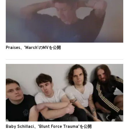
Praises、'March'のMVを公開
Baby Schillaci、'Blunt Force Trauma'を公開