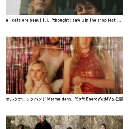
all cats are beautiful、'thought i saw u in the shop last nite'のMVを公開
オルタナロックバンド Mermaidens、'Soft Energy'のMVを公開