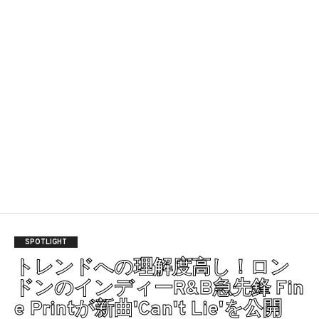
SPOTLIGHT
トレンドへの理解度高し！ロン
ドンのインディーR&B急先鋒 Fin
e Printが新曲'Can't Lie'を公開