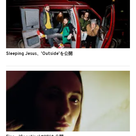
Sleeping Jesus、'Outside'を公開