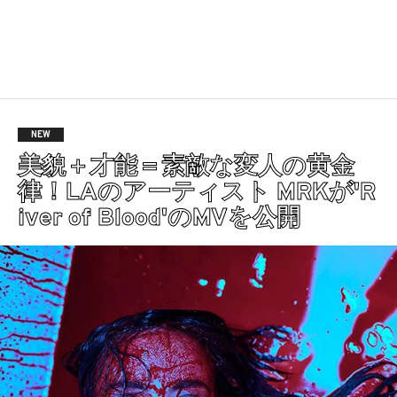
NEW
美貌＋才能＝素敵な変人の黄金
律！LAのアーティスト MRKが'R
iver of Blood'のMVを公開