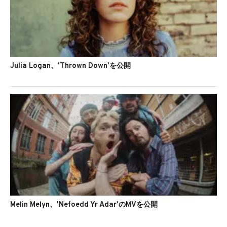
Julia Logan、'Thrown Down'を公開
Melin Melyn、'Nefoedd Yr Adar'のMVを公開