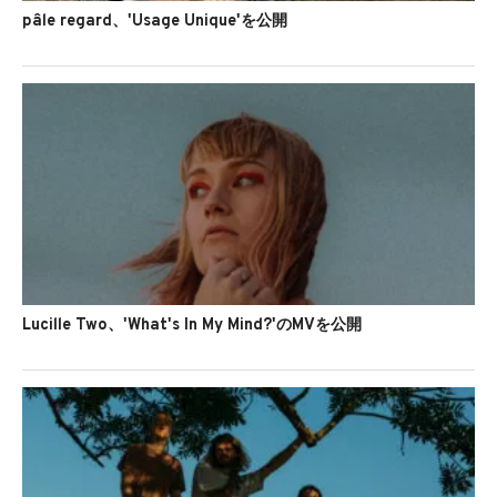
pâle regard、'Usage Unique'を公開
Lucille Two、'What's In My Mind?'のMVを公開