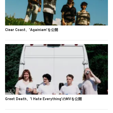
Clear Coast、'Againiam'を公開
Greet Death、'I Hate Everything'のMVを公開