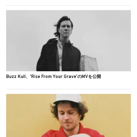
Buzz Kull、'Rise From Your Grave'のMVを公開