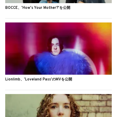
BOCCE、'How's Your Mother?'を公開
Lionlimb、'Loveland Pass'のMVを公開