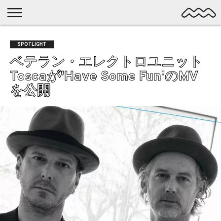
NICHE
MUSIC
LATEST
SPOTLIGHT
NYP
DISCOVERY
SPOTLIGHT
ROCK
POSTS
/ DL
POP
ベテラン・エレクトロユニット
ALTERNATIVE
Toscaが'Have Some Fun'のMV
ELECTRONIC
を公開
SSW
FOLK
PSYCH
DREAMPOP
POSTPUNK
LO-
FI
GARAGE
EXPERIMENTAL
SYNTHPOP
PUNK
SHOEGAZE
SOUL