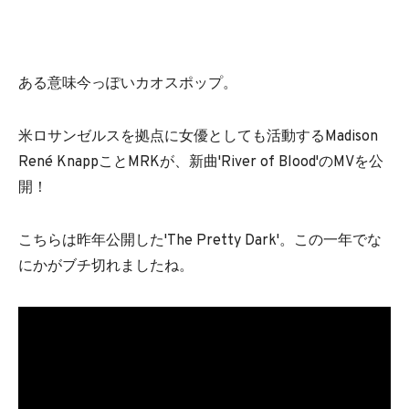
ある意味今っぽいカオスポップ。
米ロサンゼルスを拠点に女優としても活動するMadison
René KnappことMRKが、新曲'River of Blood'のMVを公
開！
こちらは昨年公開した'The Pretty Dark'。この一年でな
にかがブチ切れましたね。