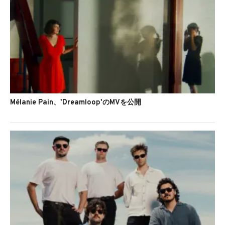
Mélanie Pain、'Dreamloop'のMVを公開