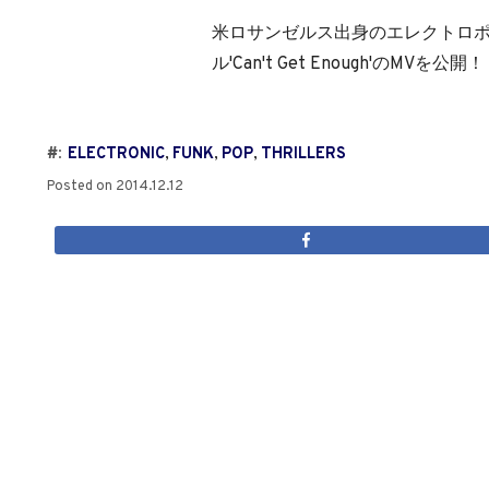
米ロサンゼルス出身のエレクトロポップ
ル'Can't Get Enough'のMVを公開！
#:
ELECTRONIC
,
FUNK
,
POP
,
THRILLERS
Posted on
2014.12.12