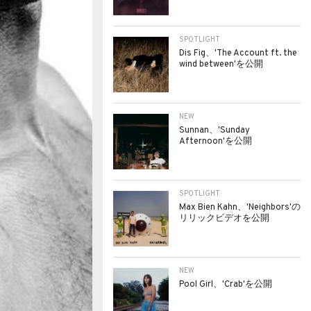
SPOTLIGHT
Dis Fig、'The Account ft. the
wind between'を公開
NEW
Sunnan、'Sunday
Afternoon'を公開
SPOTLIGHT
Max Bien Kahn、'Neighbors'の
リリックビデオを公開
NEW
Pool Girl、'Crab'を公開