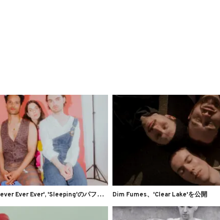
S
harktank、'Never Ever Ever', 'Sleeping'のパフォーマンス映像を公開
Dim Fumes、'Clear Lake'を公開