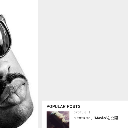
POPULAR POSTS
SPOTLIGHT
a-tota-so、'Masks'を公開