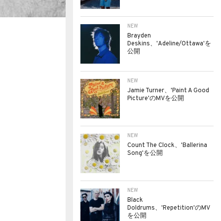
NEW
Brayden
Deskins、'Adeline/Ottawa'を
公開
NEW
Jamie Turner、'Paint A Good
Picture'のMVを公開
NEW
Count The Clock、'Ballerina
Song'を公開
NEW
Black
Doldrums、'Repetition'のMV
を公開