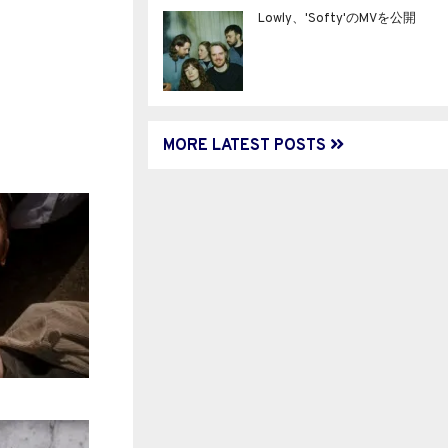
Lowly、'Softy'のMVを公開
MORE LATEST POSTS