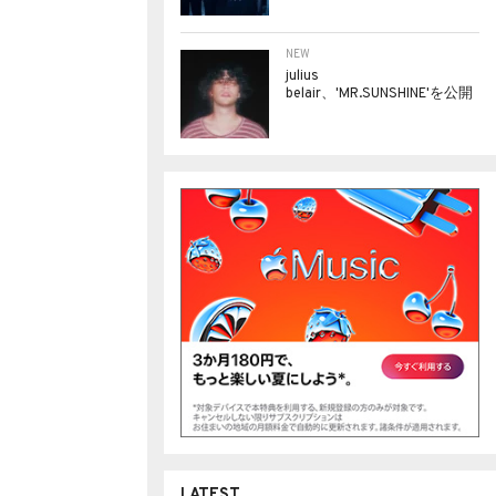
NEW
julius
belair、'MR.SUNSHINE'を公開
LATEST