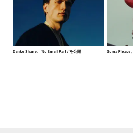
Danke Shane、'No Small Parts'を公開
Soma Pleas