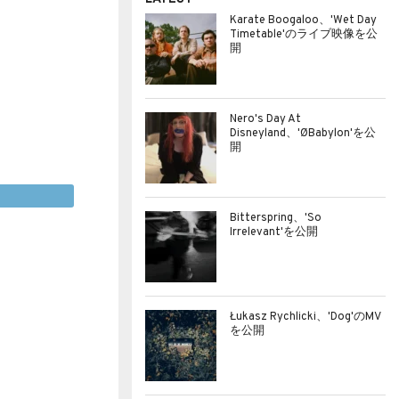
Karate Boogaloo、'Wet Day
Timetable'のライブ映像を公
開
Nero's Day At
Disneyland、'ØBabylon'を公
開
Bitterspring、'So
Irrelevant'を公開
Łukasz Rychlicki、'Dog'のMV
を公開