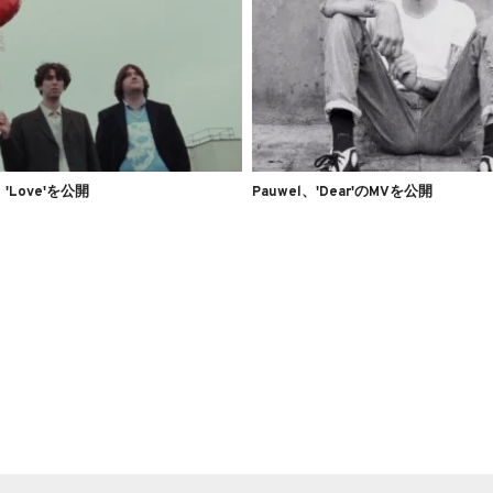
e、'Love'を公開
Pauwel、'Dear'のMVを公開