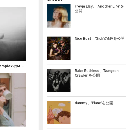
Freyja Elsy、'Another Life'を
公開
Nice Boat、'Sick'のMVを公開
フ
ォークロック・アクト Tristen、'Complex'のMVを公開
Babe Ruthless、'Dungeon
Crawler'を公開
dammy、'Plane'を公開