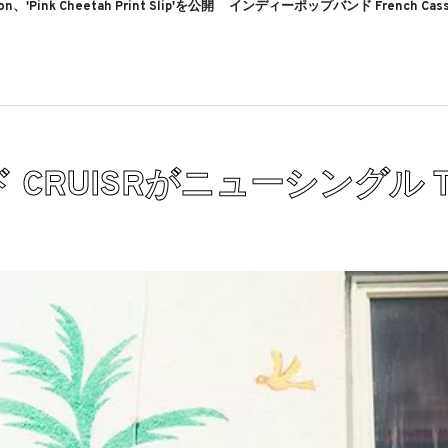
ton、'Pink Cheetah Print Slip'を公開