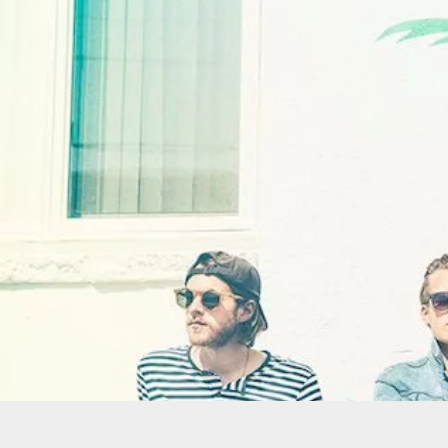
NEW
米インディーポップバンド C
Shade を公開