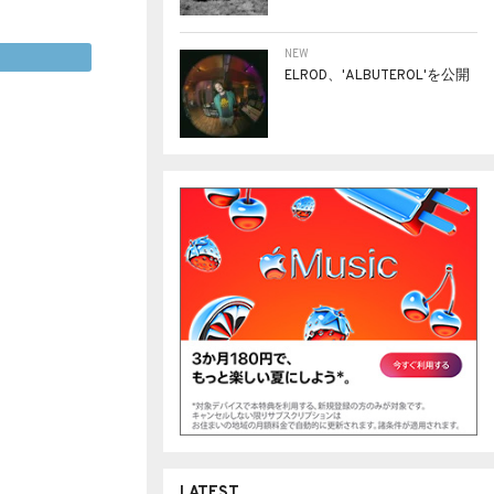
NEW
ELROD、'ALBUTEROL'を公開
LATEST