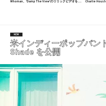
W
homan、'Damp The View'のリリックビデオを公開
Charlie Hous