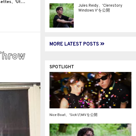
イ
ンディーポップバンド French Cassettes、'Utah'のMVを公開
Jules Reidy、'Clerestory
Windows V'を公開
MORE LATEST POSTS