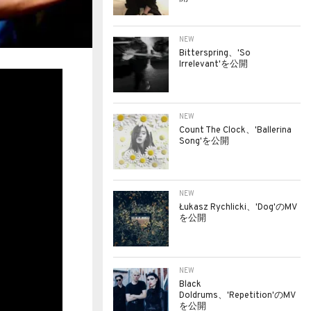
NEW
Bitterspring、'So
Irrelevant'を公開
NEW
Count The Clock、'Ballerina
Song'を公開
NEW
Łukasz Rychlicki、'Dog'のMV
を公開
NEW
Black
Doldrums、'Repetition'のMV
を公開