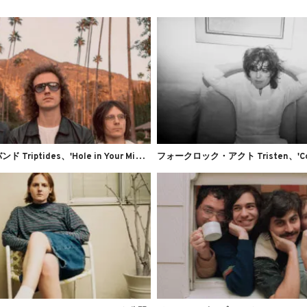
サ
イケロックバンド Triptides、'Hole in Your Mind'のMVを公開