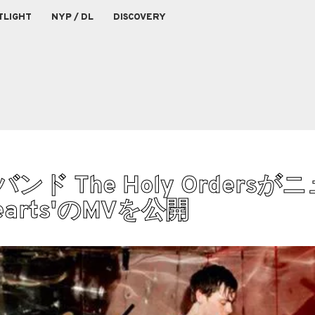
TLIGHT
NYP / DL
DISCOVERY
 The Holy Ordersが
Hearts'のMVを公開