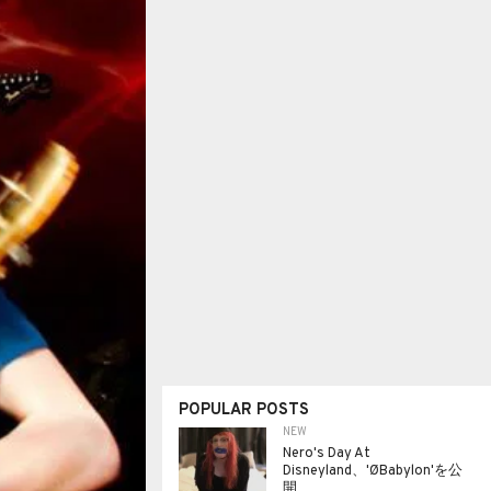
POPULAR POSTS
NEW
Nero's Day At
Disneyland、'ØBabylon'を公
開