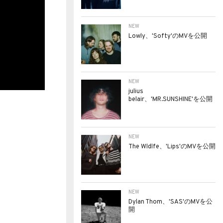
NEW
Lowly、'Softy'のMVを公開
NEW
julius
belair、'MR.SUNSHINE'を公開
NEW
The Wldlfe、'Lips'のMVを公開
NEW
Dylan Thom、'SAS'のMVを公
開