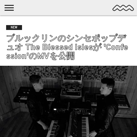
NICHE
MUSIC
LATEST
SPOTLIGHT
NYP
DISCOVERY
NEW
ROCK
POSTS
/ DL
POP
ブルックリンのシンセポップデ
ALTERNATIVE
ュオ The Blessed Islesが 'Confe
ELECTRONIC
ssion'のMVを公開
SSW
FOLK
PSYCH
DREAMPOP
POSTPUNK
LO-
FI
GARAGE
EXPERIMENTAL
SYNTHPOP
PUNK
SHOEGAZE
SOUL