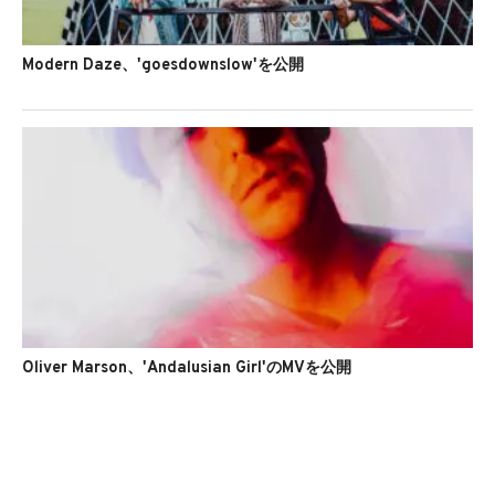
Modern Daze、'goesdownslow'を公開
Oliver Marson、'Andalusian Girl'のMVを公開