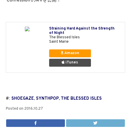
'Confession'のMVを公開！
Straining Hard Against the Strength
of Night
The Blessed Isles
Saint Marie
Amazon
iTunes
#:
SHOEGAZE
,
SYNTHPOP
,
THE BLESSED ISLES
Posted on
2016.10.27