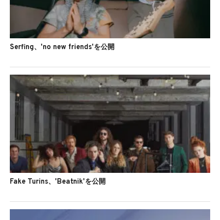
Serfing、'no new friends'を公開
Fake Turins、'Beatnik'を公開