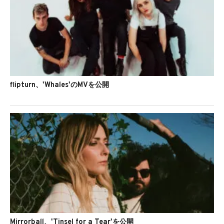
flipturn、'Whales'のMVを公開
Mirrorball、'Tinsel for a Tear'を公開