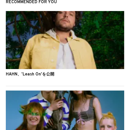
RECOMMENDED FOR YOU
HAHN、'Leash On'を公開