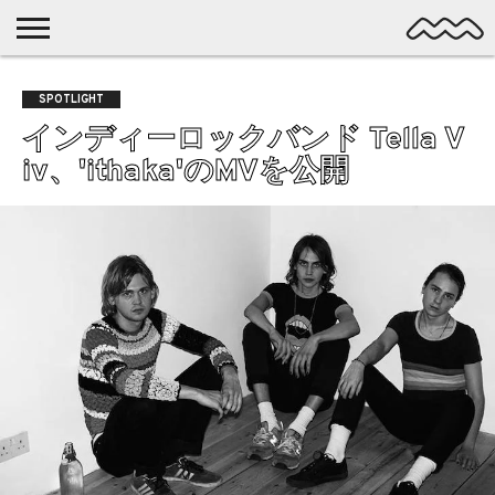
NICHE
MUSIC
LATEST
SPOTLIGHT
NYP
DISCOVERY
SPOTLIGHT
ROCK
POSTS
/ DL
POP
インディーロックバンド Tella V
ALTERNATIVE
iv、'ithaka'のMVを公開
ELECTRONIC
SSW
FOLK
PSYCH
DREAMPOP
POSTPUNK
LO-
FI
GARAGE
EXPERIMENTAL
SYNTHPOP
PUNK
SHOEGAZE
SOUL