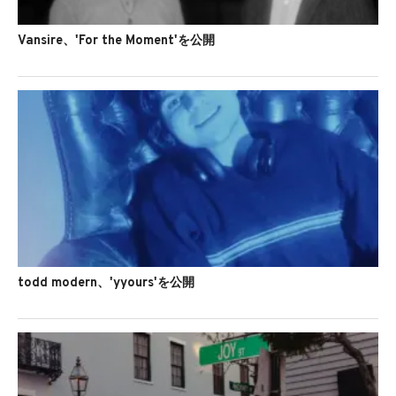
Vansire、'For the Moment'を公開
todd modern、'yyours'を公開