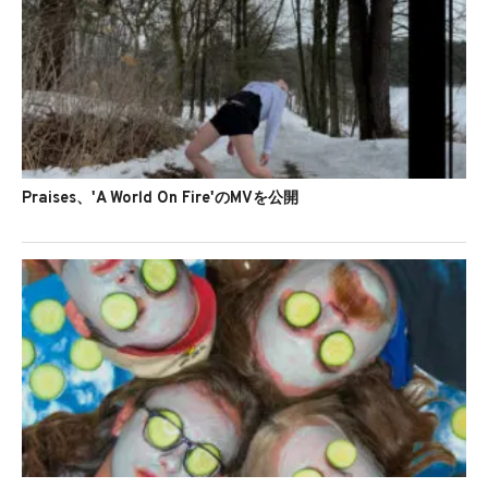
Praises、'A World On Fire'のMVを公開