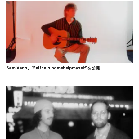
Sam Vano、'Selfhelpingmehelpmyself'を公開