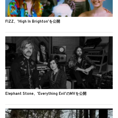
FIZZ、'High In Brighton'を公開
Elephant Stone、'Everything Evil'のMVを公開