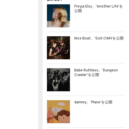
Freyja Elsy、'Another Life'を
公開
Nice Boat、'Sick'のMVを公開
Babe Ruthless、'Dungeon
Crawler'を公開
dammy、'Plane'を公開