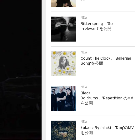
NEW
Bitterspring、'So
Irrelevant'を公開
NEW
Count The Clock、'Ballerina
Song'を公開
NEW
Black
Doldrums、'Repetition'のMV
を公開
NEW
Łukasz Rychlicki、'Dog'のMV
を公開