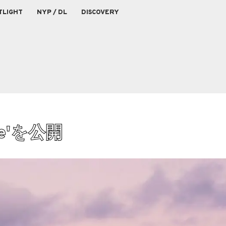
TLIGHT
NYP / DL
DISCOVERY
 Me'を公開