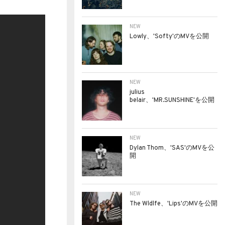
NEW
Lowly、'Softy'のMVを公開
NEW
julius
belair、'MR.SUNSHINE'を公開
NEW
Dylan Thom、'SAS'のMVを公
開
NEW
The Wldlfe、'Lips'のMVを公開