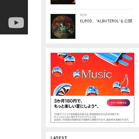
NEW
ELROD、'ALBUTEROL'を公開
LATEST