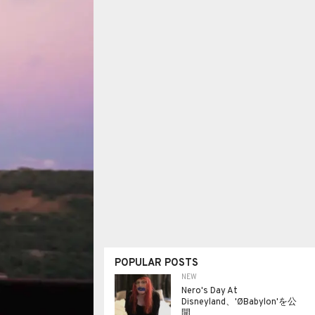
POPULAR POSTS
NEW
Nero's Day At
Disneyland、'ØBabylon'を公
開