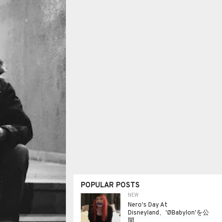
POPULAR POSTS
NEW
Nero's Day At
Disneyland、'ØBabylon'を公
開