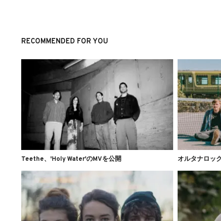
RECOMMENDED FOR YOU
Teethe、'Holy Water'のMVを公開