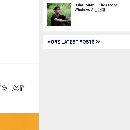
Jules Reidy、'Clerestory
Windows V'を公開
MORE LATEST POSTS
 Ar