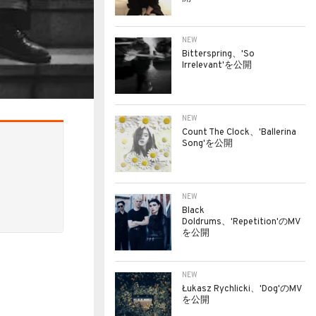
NEW
Bitterspring、'So
Irrelevant'を公開
NEW
Count The Clock、'Ballerina
Song'を公開
NEW
Black
Doldrums、'Repetition'のMV
を公開
NEW
Łukasz Rychlicki、'Dog'のMV
を公開