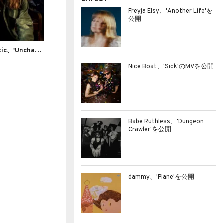
Freyja Elsy、'Another Life'を
公開
ガ
レージサイケバンド Silver Synthetic、'Unchain Your Heart'のMVを公開
Nice Boat、'Sick'のMVを公開
Babe Ruthless、'Dungeon
Crawler'を公開
dammy、'Plane'を公開