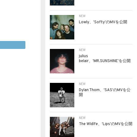
NEW
Lowly、'Softy'のMVを公開
NEW
julius
belair、'MR.SUNSHINE'を公開
NEW
Dylan Thom、'SAS'のMVを公
開
NEW
The Wldlfe、'Lips'のMVを公開