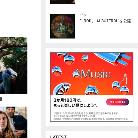
NEW
ELROD、'ALBUTEROL'を公開
公開
LATEST