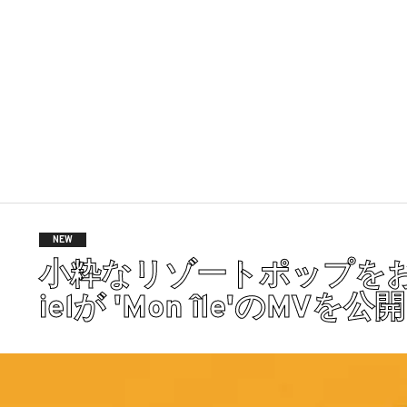
NEW
小粋なリゾートポップをお届
ielが 'Mon île'のMVを公開