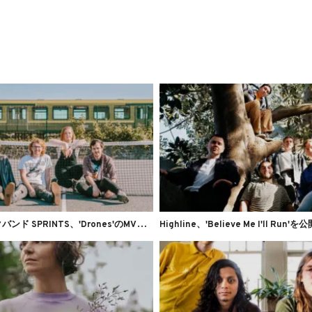
オ
ルタナロックバンド SPRINTS、'Drones'のMVを公開
Highline、'Believe Me I'll Run'を