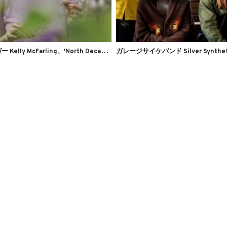
フ
ォークシンガー Kelly McFarling、'North Decatur'のMVを公開