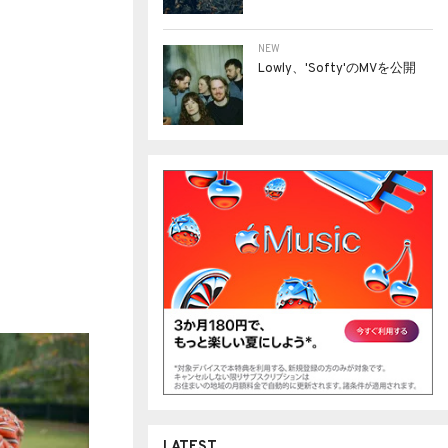
NEW
Lowly、'Softy'のMVを公開
LATEST