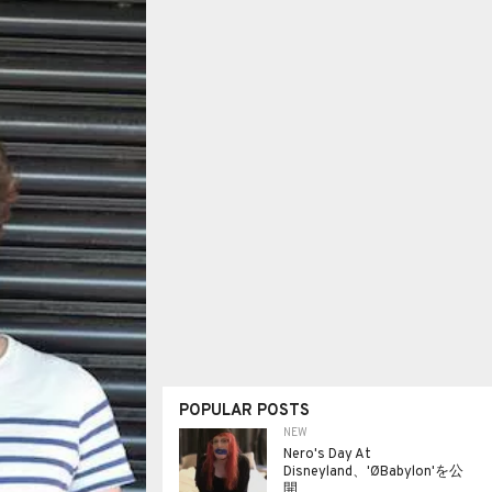
POPULAR POSTS
NEW
Nero's Day At
Disneyland、'ØBabylon'を公
開