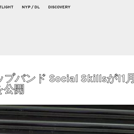
TLIGHT
NYP / DL
DISCOVERY
ド Social Skillsが11
'を公開