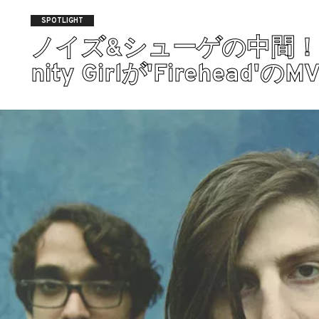
SPOTLIGHT
ノイズ&シューゲの中間！N
nity Girlが'Firehead'