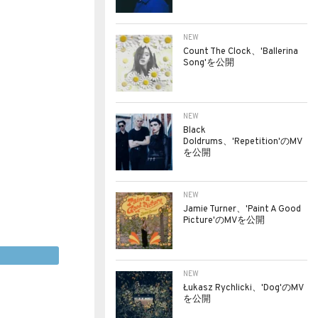
NEW
Count The Clock、'Ballerina
Song'を公開
NEW
Black
Doldrums、'Repetition'のMV
を公開
NEW
Jamie Turner、'Paint A Good
Picture'のMVを公開
NEW
Łukasz Rychlicki、'Dog'のMV
を公開