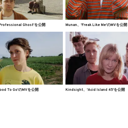
Professional Ghost'を公開
Munan、'Freak Like Me'のMVを公開
Good To Go'のMVを公開
Kindsight、'Acid Island 45'を公開