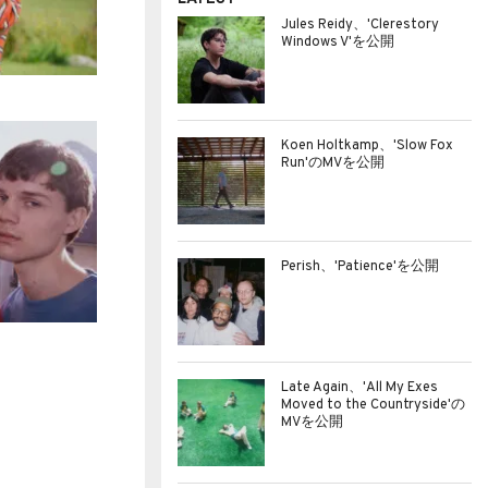
Jules Reidy、'Clerestory
Windows V'を公開
Koen Holtkamp、'Slow Fox
Run'のMVを公開
Perish、'Patience'を公開
Late Again、'All My Exes
Moved to the Countryside'の
MVを公開