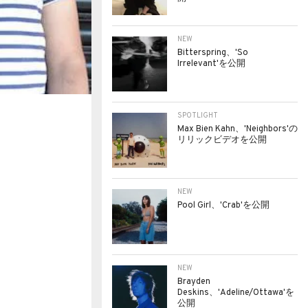
NEW
Bitterspring、'So
Irrelevant'を公開
SPOTLIGHT
Max Bien Kahn、'Neighbors'の
リリックビデオを公開
NEW
Pool Girl、'Crab'を公開
NEW
Brayden
Deskins、'Adeline/Ottawa'を
公開