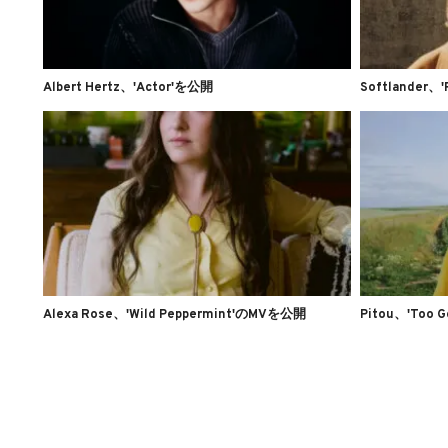
Albert Hertz、'Actor'を公開
Softlander、'
Alexa Rose、'Wild Peppermint'のMVを公開
Pitou、'Too 