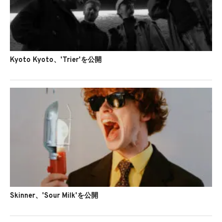
Kyoto Kyoto、'Trier'を公開
Skinner、'Sour Milk'を公開