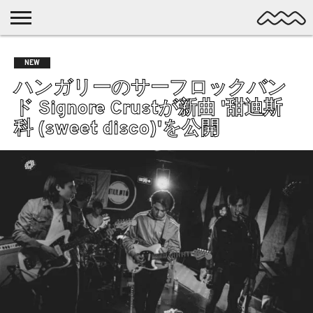
NICHE
MUSIC
LATEST
SPOTLIGHT
NYP
DISCOVERY
NEW
ROCK
POSTS
/ DL
POP
ハンガリーのサーフロックバン
ALTERNATIVE
ド Signore Crustが新曲 '甜迪斯
ELECTRONIC
科 (sweet disco)'を公開
SSW
FOLK
PSYCH
DREAMPOP
POSTPUNK
LO-
FI
GARAGE
EXPERIMENTAL
SYNTHPOP
PUNK
SHOEGAZE
SOUL