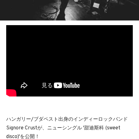
BEDROOM
R&B
ハンガリー/ブダペスト出身のインディーロックバンド
Signore Crustが、ニューシングル '甜迪斯科 (sweet
disco)'を公開！