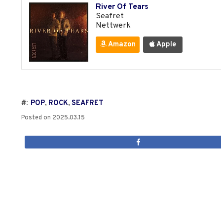
River Of Tears
Seafret
Nettwerk
Amazon
Apple
#:
POP
,
ROCK
,
SEAFRET
Posted on
2025.03.15