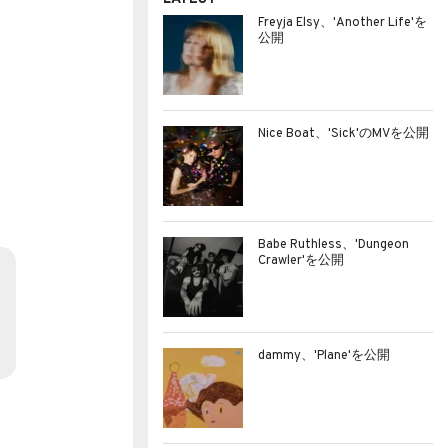
Freyja Elsy、'Another Life'を
公開
Nice Boat、'Sick'のMVを公開
Babe Ruthless、'Dungeon
Crawler'を公開
dammy、'Plane'を公開