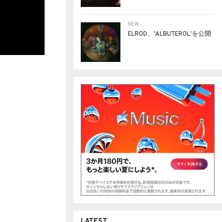
NEW
ELROD、'ALBUTEROL'を公開
LATEST