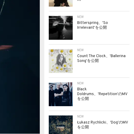
NEW
Bitterspring、'So
Irrelevant'を公開
NEW
Count The Clock、'Ballerina
Song'を公開
NEW
Black
Doldrums、'Repetition'のMV
を公開
NEW
Łukasz Rychlicki、'Dog'のMV
を公開