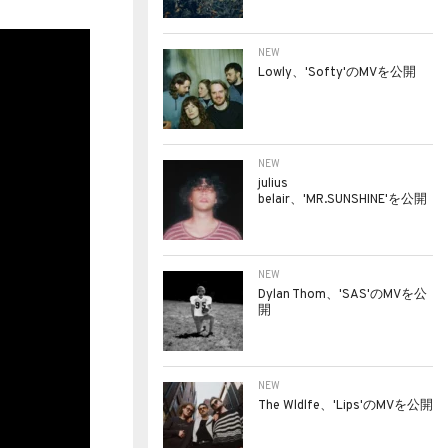
NEW
Lowly、'Softy'のMVを公開
NEW
julius
belair、'MR.SUNSHINE'を公開
NEW
Dylan Thom、'SAS'のMVを公
開
NEW
The Wldlfe、'Lips'のMVを公開