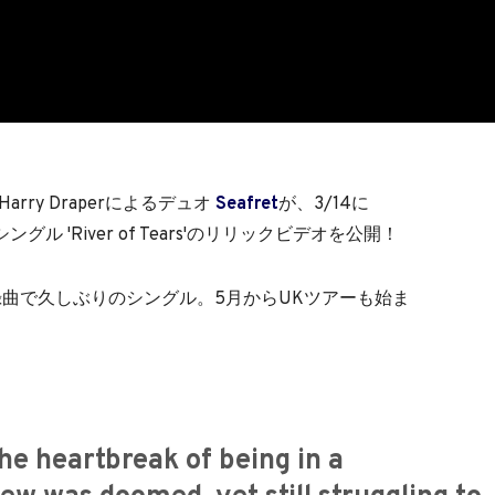
Harry Draperによるデュオ
Seafret
が、3/14に
グル 'River of Tears'のリリックビデオを公開！
曲で久しぶりのシングル。5月からUKツアーも始ま
the heartbreak of being in a