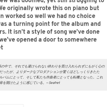
ew was doomed, yet still struggling to
We originally wrote this on piano but
on worked so well we had no choice
 was a turning point for the album and
rs. It isn’t a style of song we’ve done
ike we’ve opened a door to somewhere
et
えていた関係の中で、それでも避けられない終わりを受け入れられずにもがく心の
だったが、よりダークなプロダクションが驚くほどしっくりきたた
ルバムにとって、そして私たち作曲者にとっても転機となった。これ
開けたように感じている。— Seafret