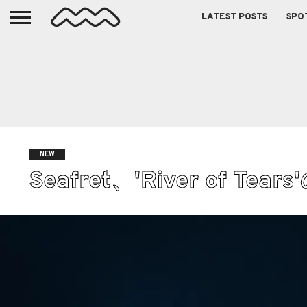
LATEST POSTS
SPO
NEW
Seafret、'River of 