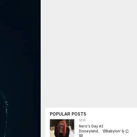
POPULAR POSTS
NEW
Nero's Day At
Disneyland、'ØBabylon'を公
開