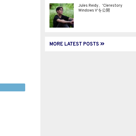
Jules Reidy、'Clerestory
Windows V'を公開
MORE LATEST POSTS