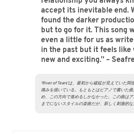
relationship you always kn
accept its inevitable end. 
found the darker producti
but to go for it. This song
even a little for us as write
in the past but it feels l
new and exciting.” – Seafr
'River of Tears'は、最初から破綻が見
痛みを描いている。もともとはピアノで書いた曲
め、この方向で進めるしかなかった。この曲はア
までにないスタイルの楽曲だが、新しく刺激的な扉を