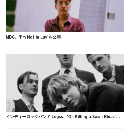
MBG、'I'm Not In Luv'を公開
インディーロックバンド Legss、'On Killing a Swan Blues'のMVを公開