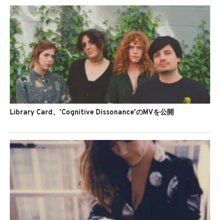
Library Card、'Cognitive Dissonance'のMVを公開