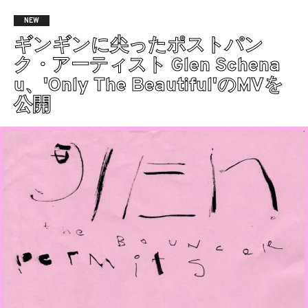
NEW
ギンギンに尖ったポストパン
ク・アーティスト Glen Schena
u、'Only The Beautiful'のMVを
公開