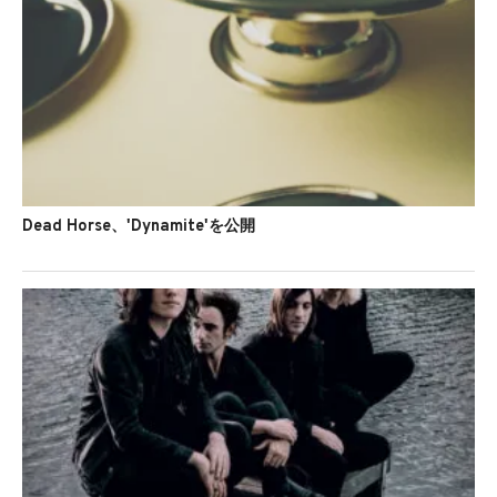
Dead Horse、'Dynamite'を公開