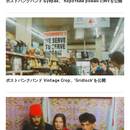
ポストパンクバンド Буерак、'Короткий роман'のMVを公開
ポストパンクバンド Vintage Crop、'Gridlock'を公開