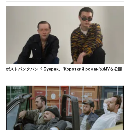
ポストパンクバンド Буерак、'Короткий роман'のMVを公開