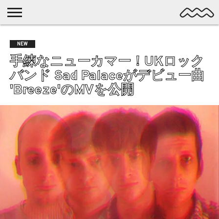
NICHE
MUSIC
LATEST
SPOTLIGHT
NYP
DISCOVERY
NEW
ROCK
POSTS
/ DL
POP
手練なニューカマー！UKロック
ALTERNATIVE
バンド Sad Palaceがデビュー曲
ELECTRONIC
'Breeze'のMVを公開
SSW
FOLK
PSYCH
DREAMPOP
POSTPUNK
LO-
FI
GARAGE
EXPERIMENTAL
SYNTHPOP
PUNK
SHOEGAZE
SOUL