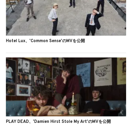
Hotel Lux、'Common Sense'のMVを公開
PLAY DEAD、'Damien Hirst Stole My Art'のMVを公開