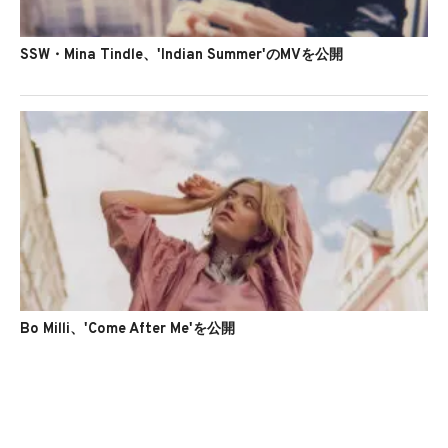
SSW・Mina Tindle、'Indian Summer'のMVを公開
Bo Milli、'Come After Me'を公開