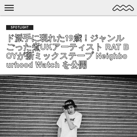
NICHE
MUSIC
LATEST
SPOTLIGHT
NYP
DISCOVERY
SPOTLIGHT
ROCK
POSTS
/ DL
POP
ド派手に現れた19歳！ジャンル
ALTERNATIVE
ごった煮UKアーティスト RAT B
ELECTRONIC
OYが新ミックステープ Neighbo
SSW
urhood Watch を公開
FOLK
PSYCH
DREAMPOP
POSTPUNK
LO-
FI
GARAGE
EXPERIMENTAL
SYNTHPOP
PUNK
SHOEGAZE
SOUL