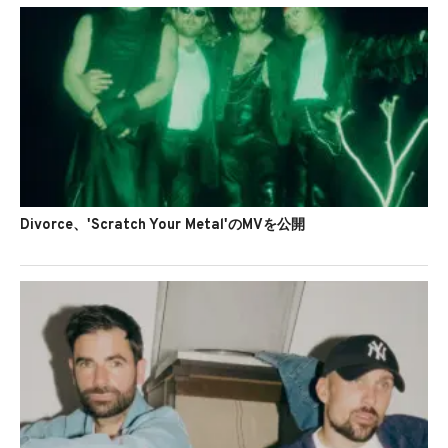
Divorce、'Scratch Your Metal'のMVを公開