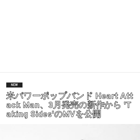
NEW
米パワーポップバンド Heart Att
ack Man、3月発売の新作から 'T
aking Sides'のMVを公開