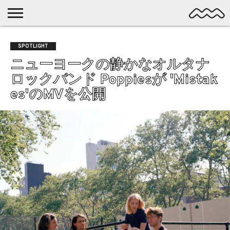
NICHE
MUSIC
LATEST
SPOTLIGHT
NYP
DISCOVERY
SPOTLIGHT
ROCK
POSTS
/ DL
POP
ニューヨークの静かなオルタナ
ALTERNATIVE
ロックバンド Poppiesが 'Mistak
ELECTRONIC
es'のMVを公開
SSW
FOLK
PSYCH
DREAMPOP
POSTPUNK
LO-
FI
GARAGE
EXPERIMENTAL
SYNTHPOP
PUNK
SHOEGAZE
SOUL