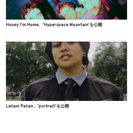
Honey I'm Home、'Hyperspace Mountain'を公開
Leilani Patao、'portrait'を公開