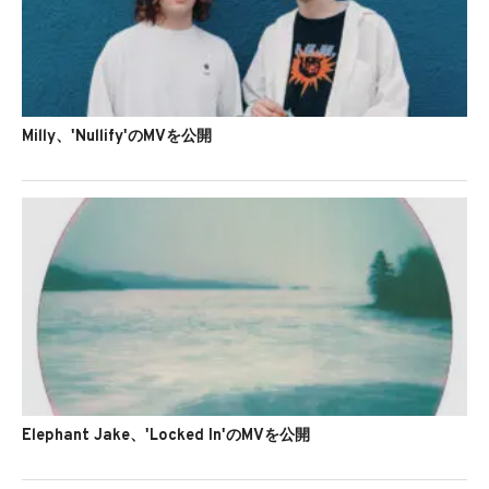
Milly、'Nullify'のMVを公開
Elephant Jake、'Locked In'のMVを公開