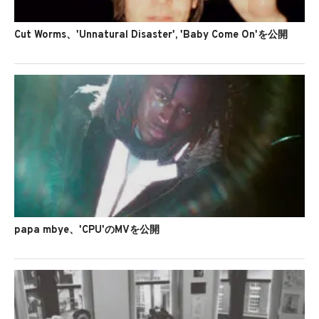
Cut Worms、'Unnatural Disaster', 'Baby Come On'を公開
papa mbye、'CPU'のMVを公開