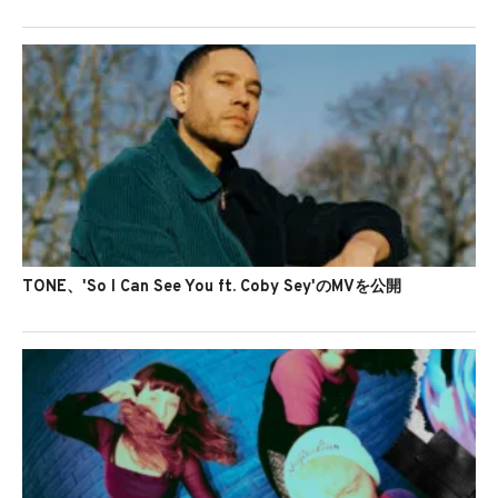
TONE、'So I Can See You ft. Coby Sey'のMVを公開