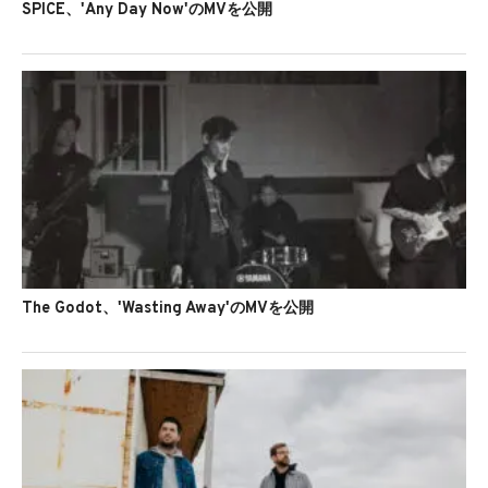
SPICE、'Any Day Now'のMVを公開
The Godot、'Wasting Away'のMVを公開