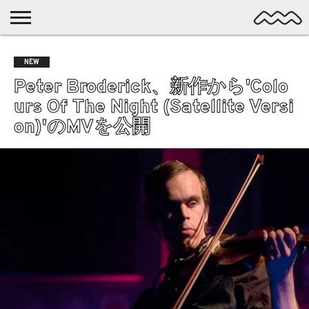
NICHE
MUSIC
LATEST
SPOTLIGHT
NYP
DISCOVERY
NEW
ROCK
POSTS
/ DL
POP
Peter Broderick、新作から'Colo
ALTERNATIVE
urs Of The Night (Satellite Versi
ELECTRONIC
on)'のMVを公開
SSW
FOLK
PSYCH
DREAMPOP
POSTPUNK
LO-
FI
GARAGE
EXPERIMENTAL
SYNTHPOP
PUNK
SHOEGAZE
SOUL