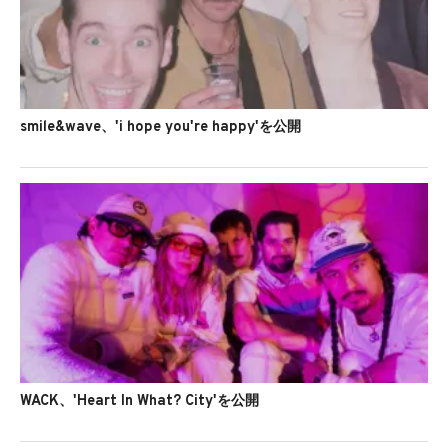
smile&wave、'i hope you're happy'を公開
WACK、'Heart In What? City'を公開