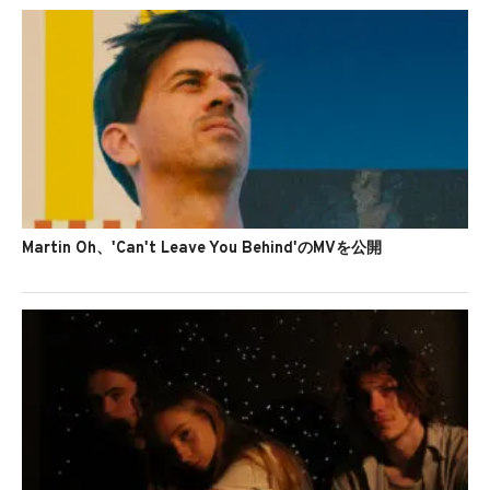
Martin Oh、'Can't Leave You Behind'のMVを公開