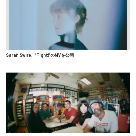
Sarah Swire、'Tight!'のMVを公開