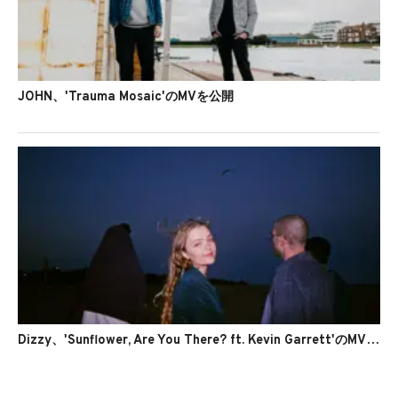
JOHN、'Trauma Mosaic'のMVを公開
Dizzy、'Sunflower, Are You There? ft. Kevin Garrett'のMVを公開